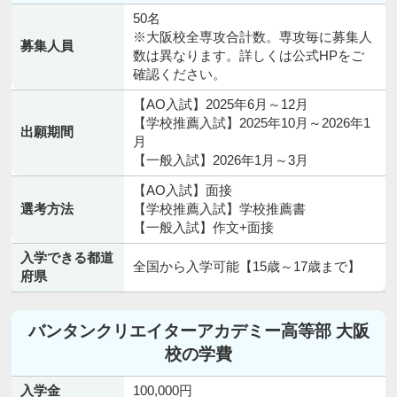
50名
※大阪校全専攻合計数。専攻毎に募集人
募集人員
数は異なります。詳しくは公式HPをご
確認ください。
【AO入試】2025年6月～12月
【学校推薦入試】2025年10月～2026年1
出願期間
月
【一般入試】2026年1月～3月
【AO入試】面接
選考方法
【学校推薦入試】学校推薦書
【一般入試】作文+面接
入学できる都道
全国から入学可能【15歳～17歳まで】
府県
バンタンクリエイターアカデミー高等部 大阪
校の学費
入学金
100,000円