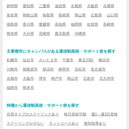
静岡県
愛知県
三重県
滋賀県
京都府
大阪府
兵庫県
奈良県
和歌山県
鳥取県
島根県
岡山県
広島県
山口県
徳島県
香川県
愛媛県
高知県
福岡県
佐賀県
長崎県
熊本県
大分県
宮崎県
鹿児島県
沖縄県
主要都市にキャンパスがある通信制高校・サポート校を探す
札幌市
仙台市
さいたま市
千葉市
東京23区
横浜市
川崎市
相模原市
新潟市
静岡市
浜松市
名古屋市
京都市
大阪市
堺市
神戸市
岡山市
広島市
北九州市
福岡市
熊本市
特徴から通信制高校・サポート校を探す
合宿タイプのスクーリングあり
毎日登校可能
週1～週3日登校
スクーリングが少ない
ネットコースあり
個別指導あり