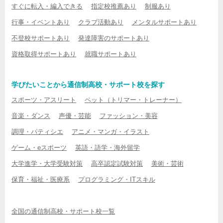
すぐに転入・編入できる
指定校推薦あり
制服あり
行事・イベントあり
クラブ活動あり
メンタルサポートあり
不登校サポートあり
発達障害のサポートあり
資格取得サポートあり
就職サポートあり
学びたいことから通信制高校・サポート校を探す
スポーツ・アスリート
ペット（トリマー・トレーナー）
音楽・ダンス
声優・芸能
ファッション・美容
調理・パティシエ
アニメ・マンガ・イラスト
ゲーム・eスポーツ
英語・語学・海外留学
大学進学・大学受験対策
高卒認定試験対策
美術・芸術
保育・福祉・医療系
プログラミング・ITスキル
全国の通信制高校・サポート校一覧