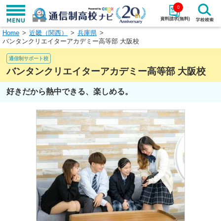
0
資料請求(無料)
Home
近畿（関西）
兵庫県
学校名で探す
バンタンクリエイターアカデミー高等部 大阪校
通信制サポート校
検索
バンタンクリエイターアカデミー高等部 大阪校
エリアから探す
特徴から探す
好きだから熱中できる、楽しめる。
エリアを選択して探す
関東
北海道・東北
東海
北陸・甲信越
近畿
中国
四国
九州・沖縄