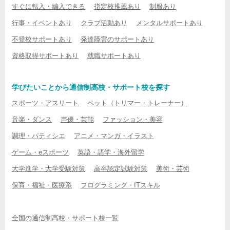
すぐに転入・編入できる
指定校推薦あり
制服あり
行事・イベントあり
クラブ活動あり
メンタルサポートあり
不登校サポートあり
発達障害のサポートあり
資格取得サポートあり
就職サポートあり
学びたいことから通信制高校・サポート校を探す
スポーツ・アスリート
ペット（トリマー・トレーナー）
音楽・ダンス
声優・芸能
ファッション・美容
調理・パティシエ
アニメ・マンガ・イラスト
ゲーム・eスポーツ
英語・語学・海外留学
大学進学・大学受験対策
高卒認定試験対策
美術・芸術
保育・福祉・医療系
プログラミング・ITスキル
全国の通信制高校・サポート校一覧