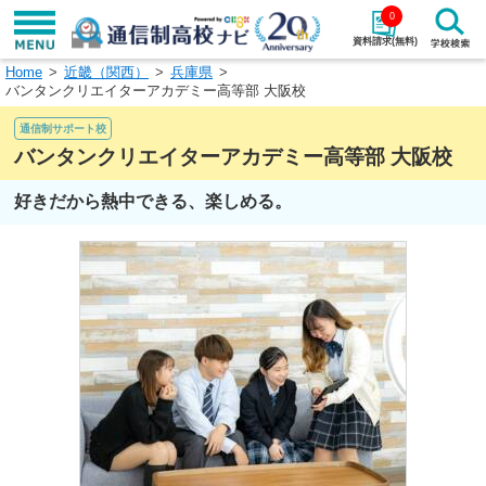
0
資料請求(無料)
Home
近畿（関西）
兵庫県
学校名で探す
バンタンクリエイターアカデミー高等部 大阪校
通信制サポート校
検索
バンタンクリエイターアカデミー高等部 大阪校
エリアから探す
特徴から探す
好きだから熱中できる、楽しめる。
エリアを選択して探す
関東
北海道・東北
東海
北陸・甲信越
近畿
中国
四国
九州・沖縄