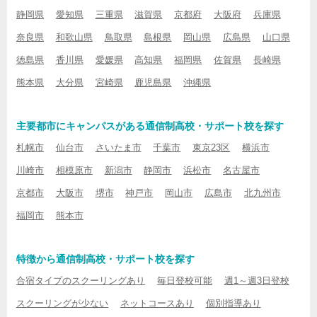
静岡県
愛知県
三重県
滋賀県
京都府
大阪府
兵庫県
奈良県
和歌山県
鳥取県
島根県
岡山県
広島県
山口県
徳島県
香川県
愛媛県
高知県
福岡県
佐賀県
長崎県
熊本県
大分県
宮崎県
鹿児島県
沖縄県
主要都市にキャンパスがある通信制高校・サポート校を探す
札幌市
仙台市
さいたま市
千葉市
東京23区
横浜市
川崎市
相模原市
新潟市
静岡市
浜松市
名古屋市
京都市
大阪市
堺市
神戸市
岡山市
広島市
北九州市
福岡市
熊本市
特徴から通信制高校・サポート校を探す
合宿タイプのスクーリングあり
毎日登校可能
週1～週3日登校
スクーリングが少ない
ネットコースあり
個別指導あり