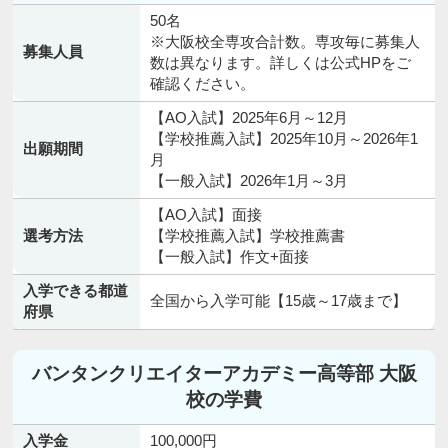
50名
※大阪校全専攻合計数。専攻毎に募集人
募集人員
数は異なります。詳しくは公式HPをご
確認ください。
【AO入試】2025年6月～12月
【学校推薦入試】2025年10月～2026年1
出願期間
月
【一般入試】2026年1月～3月
【AO入試】面接
選考方法
【学校推薦入試】学校推薦書
【一般入試】作文+面接
入学できる都道
全国から入学可能【15歳～17歳まで】
府県
バンタンクリエイターアカデミー高等部 大阪
校の学費
入学金
100,000円