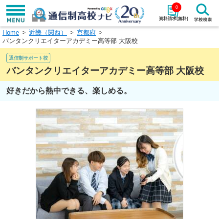
0
資料請求(無料)
Home
近畿（関西）
京都府
学校名で探す
バンタンクリエイターアカデミー高等部 大阪校
通信制サポート校
検索
バンタンクリエイターアカデミー高等部 大阪校
エリアから探す
特徴から探す
好きだから熱中できる、楽しめる。
エリアを選択して探す
関東
北海道・東北
東海
北陸・甲信越
近畿
中国
四国
九州・沖縄