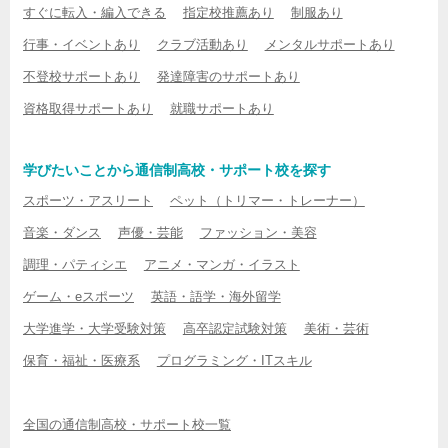
すぐに転入・編入できる
指定校推薦あり
制服あり
行事・イベントあり
クラブ活動あり
メンタルサポートあり
不登校サポートあり
発達障害のサポートあり
資格取得サポートあり
就職サポートあり
学びたいことから通信制高校・サポート校を探す
スポーツ・アスリート
ペット（トリマー・トレーナー）
音楽・ダンス
声優・芸能
ファッション・美容
調理・パティシエ
アニメ・マンガ・イラスト
ゲーム・eスポーツ
英語・語学・海外留学
大学進学・大学受験対策
高卒認定試験対策
美術・芸術
保育・福祉・医療系
プログラミング・ITスキル
全国の通信制高校・サポート校一覧