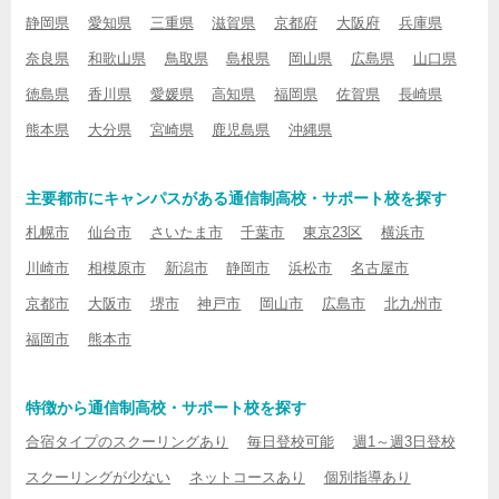
静岡県
愛知県
三重県
滋賀県
京都府
大阪府
兵庫県
奈良県
和歌山県
鳥取県
島根県
岡山県
広島県
山口県
徳島県
香川県
愛媛県
高知県
福岡県
佐賀県
長崎県
熊本県
大分県
宮崎県
鹿児島県
沖縄県
主要都市にキャンパスがある通信制高校・サポート校を探す
札幌市
仙台市
さいたま市
千葉市
東京23区
横浜市
川崎市
相模原市
新潟市
静岡市
浜松市
名古屋市
京都市
大阪市
堺市
神戸市
岡山市
広島市
北九州市
福岡市
熊本市
特徴から通信制高校・サポート校を探す
合宿タイプのスクーリングあり
毎日登校可能
週1～週3日登校
スクーリングが少ない
ネットコースあり
個別指導あり