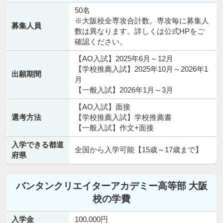
50名
※大阪校全専攻合計数。専攻毎に募集人
募集人員
数は異なります。詳しくは公式HPをご
確認ください。
【AO入試】2025年6月～12月
【学校推薦入試】2025年10月～2026年1
出願期間
月
【一般入試】2026年1月～3月
【AO入試】面接
選考方法
【学校推薦入試】学校推薦書
【一般入試】作文+面接
入学できる都道
全国から入学可能【15歳～17歳まで】
府県
バンタンクリエイターアカデミー高等部 大阪
校の学費
入学金
100,000円