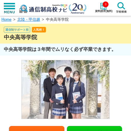
0
資料請求(無料)
Home
北陸・甲信越
中央高等学院
学校名で探す
通信制サポート校
人気校！
検索
中央高等学院
中央高等学院は３年間でムリなく必ず卒業できます。
エリアから探す
特徴から探す
エリアを選択して探す
関東
北海道・東北
東海
北陸・甲信越
近畿
中国
四国
九州・沖縄