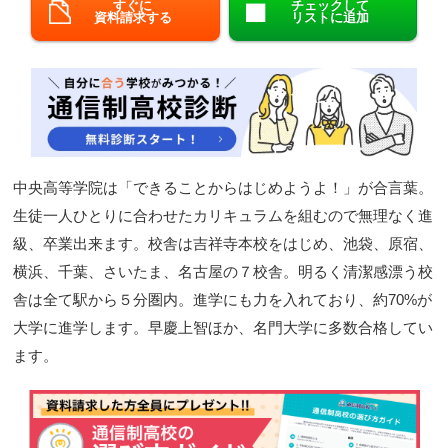
すぐに
チェックして
資料請求する
リストに追加
閉じる
中央高等学院は「できることからはじめようよ！」が合言葉。
生徒一人ひとりに合わせたカリキュラムを組むので無理なく進
級、卒業出来ます。校舎は吉祥寺本校をはじめ、池袋、原宿、
横浜、千葉、さいたま、名古屋の７校舎。明るく清潔感漂う校
舎は全て駅から５分圏内。進学にも力を入れており、約70%が
大学に進学します。早慶上智ほか、名門大学に多数合格してい
ます。