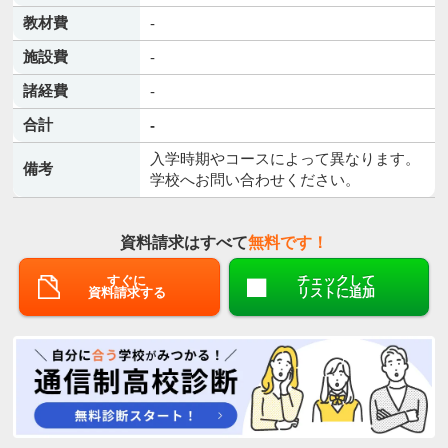
教材費
-
施設費
-
諸経費
-
合計
-
入学時期やコースによって異なります。
備考
学校へお問い合わせください。
資料請求はすべて
無料です！
すぐに
チェックして
資料請求する
リストに追加