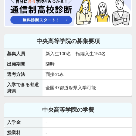
中央高等学院の募集要項
募集人員
新入生100名 転編入生150名
出願期間
随時
選考方法
面接のみ
入学できる都道
全国47都道府県入学可能
府県
中央高等学院の学費
入学金
-
授業料
-