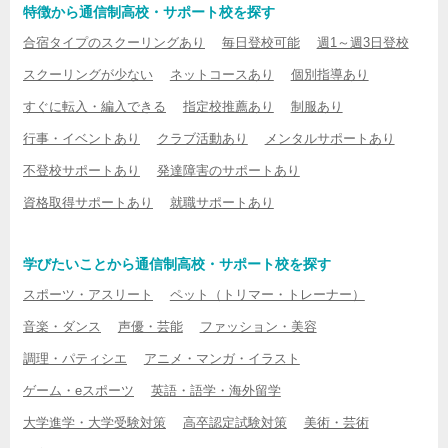
特徴から通信制高校・サポート校を探す
合宿タイプのスクーリングあり
毎日登校可能
週1～週3日登校
スクーリングが少ない
ネットコースあり
個別指導あり
すぐに転入・編入できる
指定校推薦あり
制服あり
行事・イベントあり
クラブ活動あり
メンタルサポートあり
不登校サポートあり
発達障害のサポートあり
資格取得サポートあり
就職サポートあり
学びたいことから通信制高校・サポート校を探す
スポーツ・アスリート
ペット（トリマー・トレーナー）
音楽・ダンス
声優・芸能
ファッション・美容
調理・パティシエ
アニメ・マンガ・イラスト
ゲーム・eスポーツ
英語・語学・海外留学
大学進学・大学受験対策
高卒認定試験対策
美術・芸術