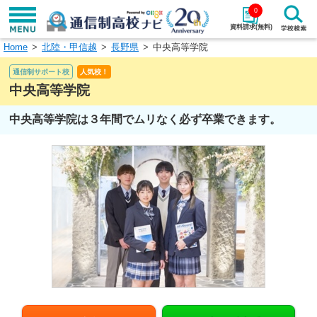
0
資料請求(無料)
Home
北陸・甲信越
長野県
中央高等学院
学校名で探す
通信制サポート校
人気校！
検索
中央高等学院
中央高等学院は３年間でムリなく必ず卒業できます。
エリアから探す
特徴から探す
エリアを選択して探す
関東
北海道・東北
東海
北陸・甲信越
近畿
中国
四国
九州・沖縄