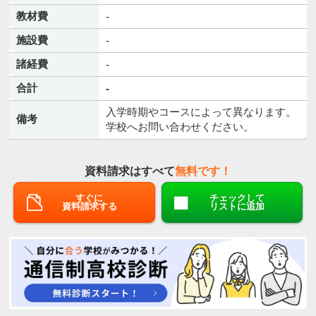
教材費
-
施設費
-
諸経費
-
合計
-
入学時期やコースによって異なります。
備考
学校へお問い合わせください。
資料請求はすべて
無料です！
すぐに
チェックして
資料請求する
リストに追加