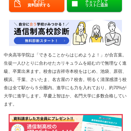
すぐに
チェックして
資料請求する
リストに追加
閉じる
中央高等学院は「できることからはじめようよ！」が合言葉。
生徒一人ひとりに合わせたカリキュラムを組むので無理なく進
級、卒業出来ます。校舎は吉祥寺本校をはじめ、池袋、原宿、
横浜、千葉、さいたま、名古屋の７校舎。明るく清潔感漂う校
舎は全て駅から５分圏内。進学にも力を入れており、約70%が
大学に進学します。早慶上智ほか、名門大学に多数合格してい
ます。