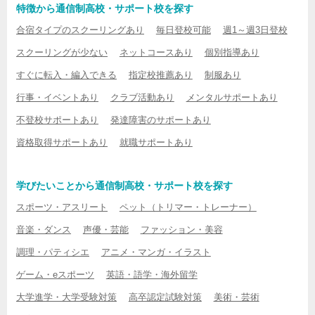
特徴から通信制高校・サポート校を探す
合宿タイプのスクーリングあり
毎日登校可能
週1～週3日登校
スクーリングが少ない
ネットコースあり
個別指導あり
すぐに転入・編入できる
指定校推薦あり
制服あり
行事・イベントあり
クラブ活動あり
メンタルサポートあり
不登校サポートあり
発達障害のサポートあり
資格取得サポートあり
就職サポートあり
学びたいことから通信制高校・サポート校を探す
スポーツ・アスリート
ペット（トリマー・トレーナー）
音楽・ダンス
声優・芸能
ファッション・美容
調理・パティシエ
アニメ・マンガ・イラスト
ゲーム・eスポーツ
英語・語学・海外留学
大学進学・大学受験対策
高卒認定試験対策
美術・芸術