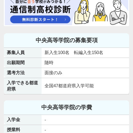
中央高等学院の募集要項
募集人員
新入生100名 転編入生150名
出願期間
随時
選考方法
面接のみ
入学できる都道
全国47都道府県入学可能
府県
中央高等学院の学費
入学金
-
授業料
-