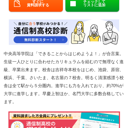
すぐに
チェックして
資料請求する
リストに追加
閉じる
中央高等学院は「できることからはじめようよ！」が合言葉。
生徒一人ひとりに合わせたカリキュラムを組むので無理なく進
級、卒業出来ます。校舎は吉祥寺本校をはじめ、池袋、原宿、
横浜、千葉、さいたま、名古屋の７校舎。明るく清潔感漂う校
舎は全て駅から５分圏内。進学にも力を入れており、約70%が
大学に進学します。早慶上智ほか、名門大学に多数合格してい
ます。