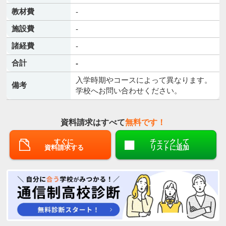
教材費
-
施設費
-
諸経費
-
合計
-
入学時期やコースによって異なります。
備考
学校へお問い合わせください。
資料請求はすべて
無料です！
すぐに
チェックして
資料請求する
リストに追加