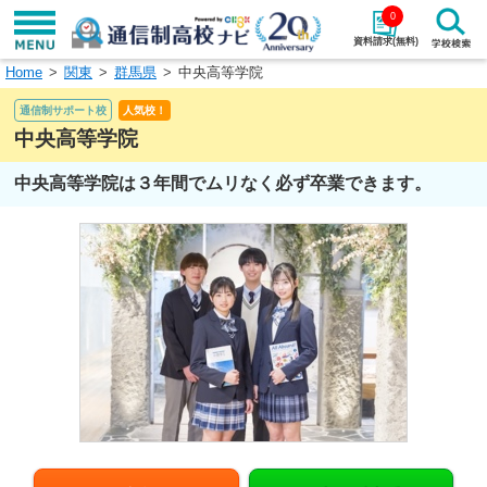
0
資料請求(無料)
Home
関東
群馬県
中央高等学院
学校名で探す
通信制サポート校
人気校！
検索
中央高等学院
中央高等学院は３年間でムリなく必ず卒業できます。
エリアから探す
特徴から探す
エリアを選択して探す
関東
北海道・東北
東海
北陸・甲信越
近畿
中国
四国
九州・沖縄