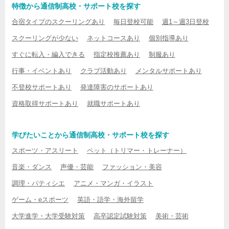
特徴から通信制高校・サポート校を探す
合宿タイプのスクーリングあり
毎日登校可能
週1～週3日登校
スクーリングが少ない
ネットコースあり
個別指導あり
すぐに転入・編入できる
指定校推薦あり
制服あり
行事・イベントあり
クラブ活動あり
メンタルサポートあり
不登校サポートあり
発達障害のサポートあり
資格取得サポートあり
就職サポートあり
学びたいことから通信制高校・サポート校を探す
スポーツ・アスリート
ペット（トリマー・トレーナー）
音楽・ダンス
声優・芸能
ファッション・美容
調理・パティシエ
アニメ・マンガ・イラスト
ゲーム・eスポーツ
英語・語学・海外留学
大学進学・大学受験対策
高卒認定試験対策
美術・芸術