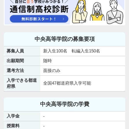
中央高等学院の募集要項
募集人員
新入生100名 転編入生150名
出願期間
随時
選考方法
面接のみ
入学できる都道
全国47都道府県入学可能
府県
中央高等学院の学費
入学金
-
授業料
-