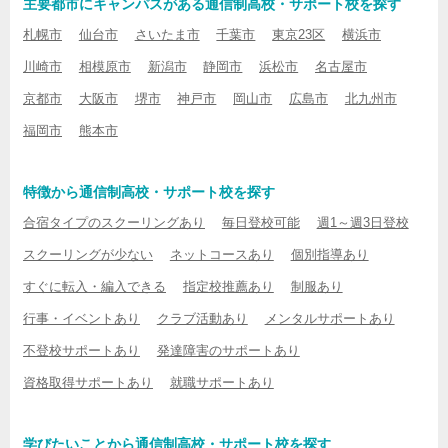
主要都市にキャンパスがある通信制高校・サポート校を探す
札幌市
仙台市
さいたま市
千葉市
東京23区
横浜市
川崎市
相模原市
新潟市
静岡市
浜松市
名古屋市
京都市
大阪市
堺市
神戸市
岡山市
広島市
北九州市
福岡市
熊本市
特徴から通信制高校・サポート校を探す
合宿タイプのスクーリングあり
毎日登校可能
週1～週3日登校
スクーリングが少ない
ネットコースあり
個別指導あり
すぐに転入・編入できる
指定校推薦あり
制服あり
行事・イベントあり
クラブ活動あり
メンタルサポートあり
不登校サポートあり
発達障害のサポートあり
資格取得サポートあり
就職サポートあり
学びたいことから通信制高校・サポート校を探す