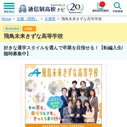
0
資料請求(無料)
Home
近畿（関西）
兵庫県
飛鳥未来きずな高等学校
学校名で探す
通信制高校
人気校！
検索
飛鳥未来きずな高等学校
好きな通学スタイルを選んで卒業を目指せる！【転編入生/
エリアから探す
特徴から探す
随時募集中】
エリアを選択して探す
関東
北海道・東北
東海
北陸・甲信越
近畿
中国
四国
九州・沖縄