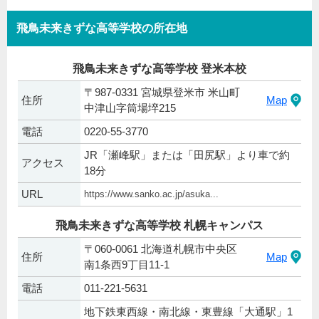
飛鳥未来きずな高等学校の所在地
飛鳥未来きずな高等学校 登米本校
〒987-0331 宮城県登米市 米山町
住所
Map
中津山字筒場埣215
電話
0220-55-3770
JR「瀬峰駅」または「田尻駅」より車で約
アクセス
18分
URL
https://www.sanko.ac.jp/asuka...
飛鳥未来きずな高等学校 札幌キャンパス
〒060-0061 北海道札幌市中央区
住所
Map
南1条西9丁目11-1
電話
011-221-5631
地下鉄東西線・南北線・東豊線「大通駅」1