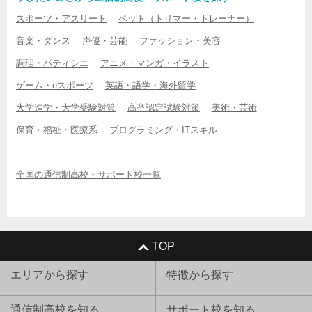
スポーツ・アスリート
ペット（トリマー・トレーナー）
音楽・ダンス
声優・芸能
ファッション・美容
調理・パティシエ
アニメ・マンガ・イラスト
ゲーム・eスポーツ
英語・語学・海外留学
大学進学・大学受験対策
高卒認定試験対策
美術・芸術
保育・福祉・医療系
プログラミング・ITスキル
全国の通信制高校・サポート校一覧
TOP
エリアから探す
特徴から探す
通信制高校を知る
サポート校を知る