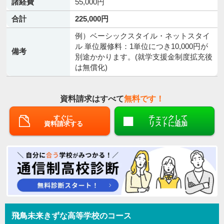
諸経費
55,000円
合計
225,000円
例）ベーシックスタイル・ネットスタイ
ル 単位履修料：1単位につき10,000円が
備考
別途かかります。(就学支援金制度拡充後
は無償化)
資料請求はすべて
無料です！
すぐに
チェックして
資料請求する
リストに追加
飛鳥未来きずな高等学校のコース