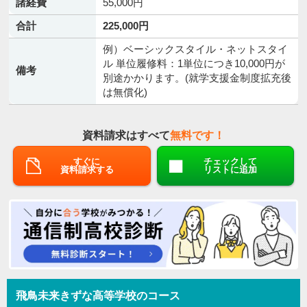
諸経費
55,000円
合計
225,000円
例）ベーシックスタイル・ネットスタイ
ル 単位履修料：1単位につき10,000円が
備考
別途かかります。(就学支援金制度拡充後
は無償化)
資料請求はすべて
無料です！
すぐに
チェックして
資料請求する
リストに追加
飛鳥未来きずな高等学校のコース