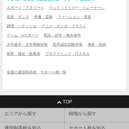
スポーツ・アスリート
ペット（トリマー・トレーナー）
音楽・ダンス
声優・芸能
ファッション・美容
調理・パティシエ
アニメ・マンガ・イラスト
ゲーム・eスポーツ
英語・語学・海外留学
大学進学・大学受験対策
高卒認定試験対策
美術・芸術
保育・福祉・医療系
プログラミング・ITスキル
全国の通信制高校・サポート校一覧
TOP
エリアから探す
特徴から探す
通信制高校を知る
サポート校を知る