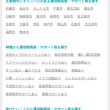
主要都市にキャンパスがある通信制高校・サポート校を探す
札幌市
仙台市
さいたま市
千葉市
東京23区
横浜市
川崎市
相模原市
新潟市
静岡市
浜松市
名古屋市
京都市
大阪市
堺市
神戸市
岡山市
広島市
北九州市
福岡市
熊本市
特徴から通信制高校・サポート校を探す
合宿タイプのスクーリングあり
毎日登校可能
週1～週3日登校
スクーリングが少ない
ネットコースあり
個別指導あり
すぐに転入・編入できる
指定校推薦あり
制服あり
行事・イベントあり
クラブ活動あり
メンタルサポートあり
不登校サポートあり
発達障害のサポートあり
資格取得サポートあり
就職サポートあり
学びたいことから通信制高校・サポート校を探す