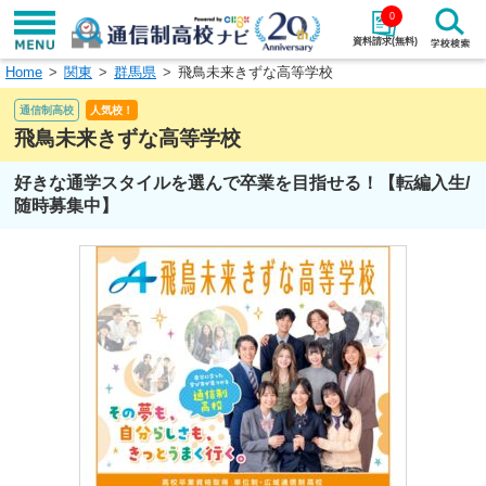
0
資料請求(無料)
Home
関東
群馬県
飛鳥未来きずな高等学校
学校名で探す
通信制高校
人気校！
検索
飛鳥未来きずな高等学校
好きな通学スタイルを選んで卒業を目指せる！【転編入生/
エリアから探す
特徴から探す
随時募集中】
エリアを選択して探す
関東
北海道・東北
東海
北陸・甲信越
近畿
中国
四国
九州・沖縄