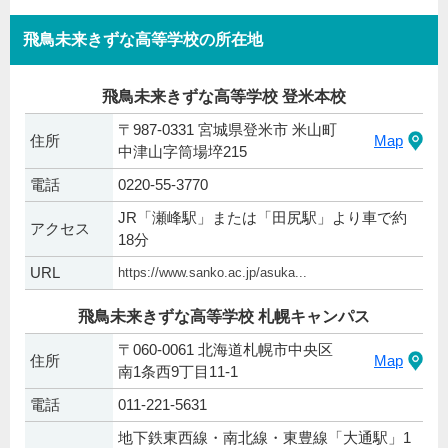
飛鳥未来きずな高等学校の所在地
飛鳥未来きずな高等学校 登米本校
〒987-0331 宮城県登米市 米山町
住所
Map
中津山字筒場埣215
電話
0220-55-3770
JR「瀬峰駅」または「田尻駅」より車で約
アクセス
18分
URL
https://www.sanko.ac.jp/asuka...
飛鳥未来きずな高等学校 札幌キャンパス
〒060-0061 北海道札幌市中央区
住所
Map
南1条西9丁目11-1
電話
011-221-5631
地下鉄東西線・南北線・東豊線「大通駅」1