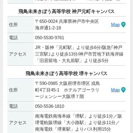
飛鳥未来きぼう高等学校 神戸元町キャンパス
〒650-0024 兵庫県神戸市中央区
住所
Map
海岸通1-2-18
電話
050-5530-9761
JR・阪神「元町駅」より徒歩6分/阪急｢神戸
アクセス
三宮駅｣より徒歩13分/神戸市営地下鉄海岸線
「旧居留地・大丸前駅」より徒歩5分
飛鳥未来きぼう高等学校 堺キャンパス
〒590-0985 大阪府堺市堺区 戎島
住所
町4丁目45-1 ホテルアゴーラリ
Map
ージェンシー大阪堺７階
電話
050-5536-1810
南海電鉄南海本線「堺駅」より徒歩1分／阪
アクセス
堺電軌阪堺線「大小路駅」より徒歩11分／
南海電鉄「堺東駅」よりバス利用15分