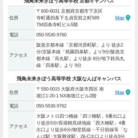
飛鳥未来きぼう高等学校 京都キャンパス
〒600-8031 京都府京都市下京区
住所
寺町通四条下る貞安前之町589
Map
TM四条寺町ビル5階
電話
050-5530-9760
阪急京都本線「京都河原町駅」より 徒歩2
分/京阪本線「祇園四条駅」より9分/阪急京
アクセス
都本線「烏丸駅」より徒歩 8分/地下鉄烏丸
線「四条駅」より 9分
飛鳥未来きぼう高等学校 大阪なんばキャンパス
〒550-0015 大阪府大阪市西区 南
住所
Map
堀江1-20-1 NX南堀江ビル2階
電話
050-5530-9762
大阪メトロ四つ橋線「四ツ橋駅」6番出口よ
り徒歩5分/長堀鶴見緑地線「西大橋駅」4番
アクセス
出口より徒歩6分/御堂筋線・千日前線等「な
んば駅･大阪難波駅」26-C出口より徒歩9分