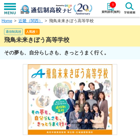
0
資料請求(無料)
Home
近畿（関西）
飛鳥未来きぼう高等学校
学校名で探す
通信制高校
人気校！
検索
飛鳥未来きぼう高等学校
その夢も、自分らしさも、きっとうまく行く。
エリアから探す
特徴から探す
エリアを選択して探す
関東
北海道・東北
東海
北陸・甲信越
近畿
中国
四国
九州・沖縄