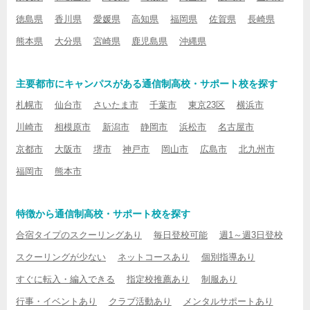
徳島県
香川県
愛媛県
高知県
福岡県
佐賀県
長崎県
熊本県
大分県
宮崎県
鹿児島県
沖縄県
主要都市にキャンパスがある通信制高校・サポート校を探す
札幌市
仙台市
さいたま市
千葉市
東京23区
横浜市
川崎市
相模原市
新潟市
静岡市
浜松市
名古屋市
京都市
大阪市
堺市
神戸市
岡山市
広島市
北九州市
福岡市
熊本市
特徴から通信制高校・サポート校を探す
合宿タイプのスクーリングあり
毎日登校可能
週1～週3日登校
スクーリングが少ない
ネットコースあり
個別指導あり
すぐに転入・編入できる
指定校推薦あり
制服あり
行事・イベントあり
クラブ活動あり
メンタルサポートあり