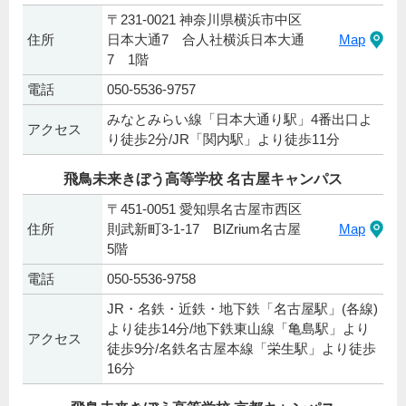
〒231-0021 神奈川県横浜市中区
住所
日本大通7 合人社横浜日本大通
Map
7 1階
電話
050-5536-9757
みなとみらい線「日本大通り駅」4番出口よ
アクセス
り徒歩2分/JR「関内駅」より徒歩11分
飛鳥未来きぼう高等学校 名古屋キャンパス
〒451-0051 愛知県名古屋市西区
住所
則武新町3-1-17 BIZrium名古屋
Map
5階
電話
050-5536-9758
JR・名鉄・近鉄・地下鉄「名古屋駅」(各線)
より徒歩14分/地下鉄東山線「亀島駅」より
アクセス
徒歩9分/名鉄名古屋本線「栄生駅」より徒歩
16分