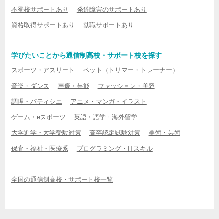
不登校サポートあり
発達障害のサポートあり
資格取得サポートあり
就職サポートあり
学びたいことから通信制高校・サポート校を探す
スポーツ・アスリート
ペット（トリマー・トレーナー）
音楽・ダンス
声優・芸能
ファッション・美容
調理・パティシエ
アニメ・マンガ・イラスト
ゲーム・eスポーツ
英語・語学・海外留学
大学進学・大学受験対策
高卒認定試験対策
美術・芸術
保育・福祉・医療系
プログラミング・ITスキル
全国の通信制高校・サポート校一覧