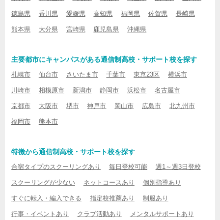
徳島県
香川県
愛媛県
高知県
福岡県
佐賀県
長崎県
熊本県
大分県
宮崎県
鹿児島県
沖縄県
主要都市にキャンパスがある通信制高校・サポート校を探す
札幌市
仙台市
さいたま市
千葉市
東京23区
横浜市
川崎市
相模原市
新潟市
静岡市
浜松市
名古屋市
京都市
大阪市
堺市
神戸市
岡山市
広島市
北九州市
福岡市
熊本市
特徴から通信制高校・サポート校を探す
合宿タイプのスクーリングあり
毎日登校可能
週1～週3日登校
スクーリングが少ない
ネットコースあり
個別指導あり
すぐに転入・編入できる
指定校推薦あり
制服あり
行事・イベントあり
クラブ活動あり
メンタルサポートあり