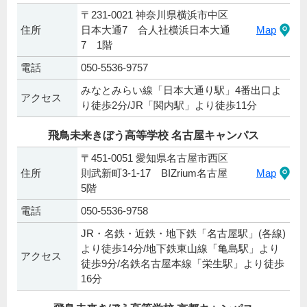
〒231-0021 神奈川県横浜市中区
住所
日本大通7 合人社横浜日本大通
Map
7 1階
電話
050-5536-9757
みなとみらい線「日本大通り駅」4番出口よ
アクセス
り徒歩2分/JR「関内駅」より徒歩11分
飛鳥未来きぼう高等学校 名古屋キャンパス
〒451-0051 愛知県名古屋市西区
住所
則武新町3-1-17 BIZrium名古屋
Map
5階
電話
050-5536-9758
JR・名鉄・近鉄・地下鉄「名古屋駅」(各線)
より徒歩14分/地下鉄東山線「亀島駅」より
アクセス
徒歩9分/名鉄名古屋本線「栄生駅」より徒歩
16分