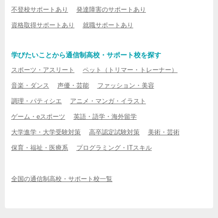
不登校サポートあり
発達障害のサポートあり
資格取得サポートあり
就職サポートあり
学びたいことから通信制高校・サポート校を探す
スポーツ・アスリート
ペット（トリマー・トレーナー）
音楽・ダンス
声優・芸能
ファッション・美容
調理・パティシエ
アニメ・マンガ・イラスト
ゲーム・eスポーツ
英語・語学・海外留学
大学進学・大学受験対策
高卒認定試験対策
美術・芸術
保育・福祉・医療系
プログラミング・ITスキル
全国の通信制高校・サポート校一覧