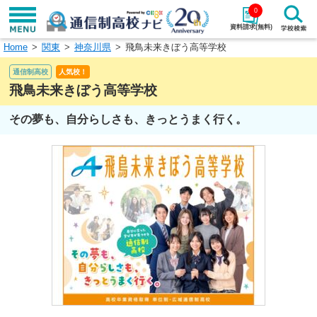
0
資料請求(無料)
Home
関東
神奈川県
飛鳥未来きぼう高等学校
学校名で探す
通信制高校
人気校！
検索
飛鳥未来きぼう高等学校
その夢も、自分らしさも、きっとうまく行く。
エリアから探す
特徴から探す
エリアを選択して探す
関東
北海道・東北
東海
北陸・甲信越
近畿
中国
四国
九州・沖縄