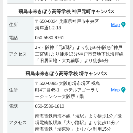
飛鳥未来きぼう高等学校 神戸元町キャンパス
〒650-0024 兵庫県神戸市中央区
住所
Map
海岸通1-2-18
電話
050-5530-9761
JR・阪神「元町駅」より徒歩6分/阪急｢神戸
アクセス
三宮駅｣より徒歩13分/神戸市営地下鉄海岸線
「旧居留地・大丸前駅」より徒歩5分
飛鳥未来きぼう高等学校 堺キャンパス
〒590-0985 大阪府堺市堺区 戎島
住所
町4丁目45-1 ホテルアゴーラリ
Map
ージェンシー大阪堺７階
電話
050-5536-1810
南海電鉄南海本線「堺駅」より徒歩1分／阪
アクセス
堺電軌阪堺線「大小路駅」より徒歩11分／
南海電鉄「堺東駅」よりバス利用15分