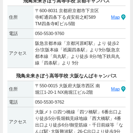
飛鳥未来きぼう高等学校 京都キャンパス
〒600-8031 京都府京都市下京区
住所
寺町通四条下る貞安前之町589
Map
TM四条寺町ビル5階
電話
050-5530-9760
阪急京都本線「京都河原町駅」より 徒歩2
分/京阪本線「祇園四条駅」より9分/阪急京
アクセス
都本線「烏丸駅」より徒歩 8分/地下鉄烏丸
線「四条駅」より 9分
飛鳥未来きぼう高等学校 大阪なんばキャンパス
〒550-0015 大阪府大阪市西区 南
住所
Map
堀江1-20-1 NX南堀江ビル2階
電話
050-5530-9762
大阪メトロ四つ橋線「四ツ橋駅」6番出口よ
り徒歩5分/長堀鶴見緑地線「西大橋駅」4番
アクセス
出口より徒歩6分/御堂筋線・千日前線等「な
んば駅･大阪難波駅」26-C出口より徒歩9分