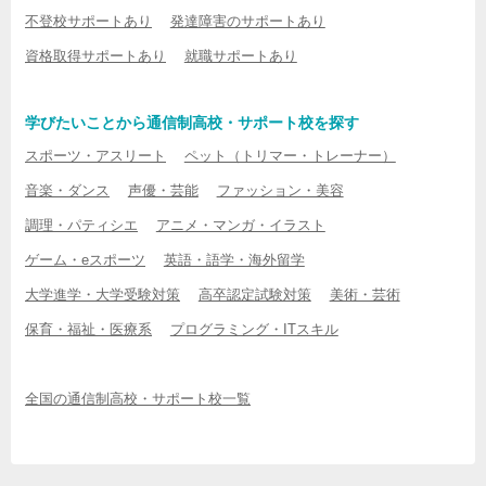
不登校サポートあり
発達障害のサポートあり
資格取得サポートあり
就職サポートあり
学びたいことから通信制高校・サポート校を探す
スポーツ・アスリート
ペット（トリマー・トレーナー）
音楽・ダンス
声優・芸能
ファッション・美容
調理・パティシエ
アニメ・マンガ・イラスト
ゲーム・eスポーツ
英語・語学・海外留学
大学進学・大学受験対策
高卒認定試験対策
美術・芸術
保育・福祉・医療系
プログラミング・ITスキル
全国の通信制高校・サポート校一覧