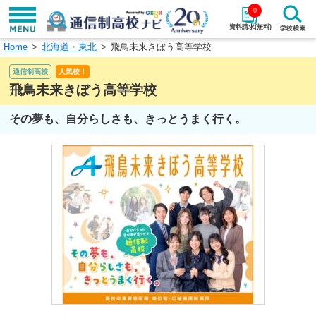
0
資料請求(無料)
Home
北海道・東北
飛鳥未来きぼう高等学校
学校名で探す
通信制高校
人気校！
検索
飛鳥未来きぼう高等学校
その夢も、自分らしさも、きっとうまく行く。
エリアから探す
特徴から探す
エリアを選択して探す
関東
北海道・東北
東海
北陸・甲信越
近畿
中国
四国
九州・沖縄