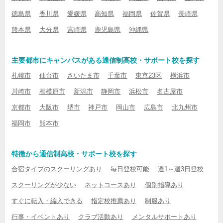
徳島県
香川県
愛媛県
高知県
福岡県
佐賀県
長崎県
熊本県
大分県
宮崎県
鹿児島県
沖縄県
主要都市にキャンパスがある通信制高校・サポート校を探す
札幌市
仙台市
さいたま市
千葉市
東京23区
横浜市
川崎市
相模原市
新潟市
静岡市
浜松市
名古屋市
京都市
大阪市
堺市
神戸市
岡山市
広島市
北九州市
福岡市
熊本市
特徴から通信制高校・サポート校を探す
合宿タイプのスクーリングあり
毎日登校可能
週1～週3日登校
スクーリングが少ない
ネットコースあり
個別指導あり
すぐに転入・編入できる
指定校推薦あり
制服あり
行事・イベントあり
クラブ活動あり
メンタルサポートあり