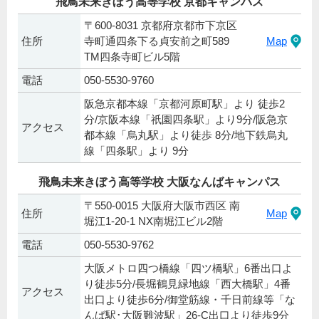
飛鳥未来きぼう高等学校 京都キャンパス
〒600-8031 京都府京都市下京区
住所
寺町通四条下る貞安前之町589
Map
TM四条寺町ビル5階
電話
050-5530-9760
阪急京都本線「京都河原町駅」より 徒歩2
分/京阪本線「祇園四条駅」より9分/阪急京
アクセス
都本線「烏丸駅」より徒歩 8分/地下鉄烏丸
線「四条駅」より 9分
飛鳥未来きぼう高等学校 大阪なんばキャンパス
〒550-0015 大阪府大阪市西区 南
住所
Map
堀江1-20-1 NX南堀江ビル2階
電話
050-5530-9762
大阪メトロ四つ橋線「四ツ橋駅」6番出口よ
り徒歩5分/長堀鶴見緑地線「西大橋駅」4番
アクセス
出口より徒歩6分/御堂筋線・千日前線等「な
んば駅･大阪難波駅」26-C出口より徒歩9分