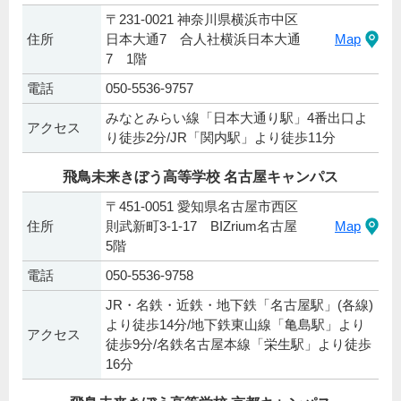
〒231-0021 神奈川県横浜市中区
住所
日本大通7 合人社横浜日本大通
Map
7 1階
電話
050-5536-9757
みなとみらい線「日本大通り駅」4番出口よ
アクセス
り徒歩2分/JR「関内駅」より徒歩11分
飛鳥未来きぼう高等学校 名古屋キャンパス
〒451-0051 愛知県名古屋市西区
住所
則武新町3-1-17 BIZrium名古屋
Map
5階
電話
050-5536-9758
JR・名鉄・近鉄・地下鉄「名古屋駅」(各線)
より徒歩14分/地下鉄東山線「亀島駅」より
アクセス
徒歩9分/名鉄名古屋本線「栄生駅」より徒歩
16分