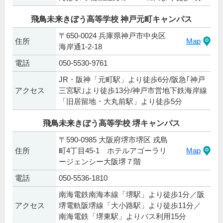
飛鳥未来きぼう高等学校 神戸元町キャンパス
〒650-0024 兵庫県神戸市中央区
住所
Map
海岸通1-2-18
電話
050-5530-9761
JR・阪神「元町駅」より徒歩6分/阪急｢神戸
アクセス
三宮駅｣より徒歩13分/神戸市営地下鉄海岸線
「旧居留地・大丸前駅」より徒歩5分
飛鳥未来きぼう高等学校 堺キャンパス
〒590-0985 大阪府堺市堺区 戎島
住所
町4丁目45-1 ホテルアゴーラリ
Map
ージェンシー大阪堺７階
電話
050-5536-1810
南海電鉄南海本線「堺駅」より徒歩1分／阪
アクセス
堺電軌阪堺線「大小路駅」より徒歩11分／
南海電鉄「堺東駅」よりバス利用15分