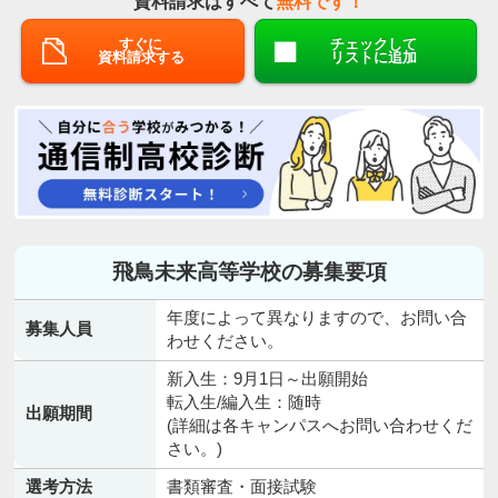
資料請求はすべて
無料です！
すぐに
チェックして
資料請求する
リストに追加
飛鳥未来高等学校の募集要項
年度によって異なりますので、お問い合
募集人員
わせください。
新入生：9月1日～出願開始
転入生/編入生：随時
出願期間
(詳細は各キャンパスへお問い合わせくだ
さい。)
選考方法
書類審査・面接試験