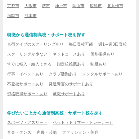
京都市
大阪市
堺市
神戸市
岡山市
広島市
北九州市
福岡市
熊本市
特徴から通信制高校・サポート校を探す
合宿タイプのスクーリングあり
毎日登校可能
週1～週3日登校
スクーリングが少ない
ネットコースあり
個別指導あり
すぐに転入・編入できる
指定校推薦あり
制服あり
行事・イベントあり
クラブ活動あり
メンタルサポートあり
不登校サポートあり
発達障害のサポートあり
資格取得サポートあり
就職サポートあり
学びたいことから通信制高校・サポート校を探す
スポーツ・アスリート
ペット（トリマー・トレーナー）
音楽・ダンス
声優・芸能
ファッション・美容