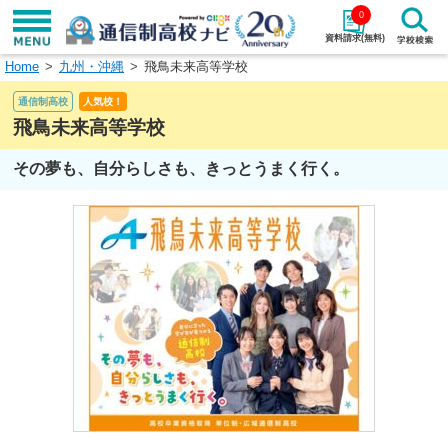
0
資料請求(無料)
Home
九州・沖縄
飛鳥未来高等学校
学校名で探す
通信制高校
人気校！
検索
飛鳥未来高等学校
その夢も、自分らしさも、きっとうまく行く。
エリアから探す
特徴から探す
エリアを選択して探す
関東
北海道・東北
東海
北陸・甲信越
近畿
中国
四国
九州・沖縄