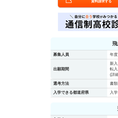
資料請求する
飛
募集人員
年度
新入
出願期間
転入
(詳
選考方法
書類
入学できる都道府県
入学