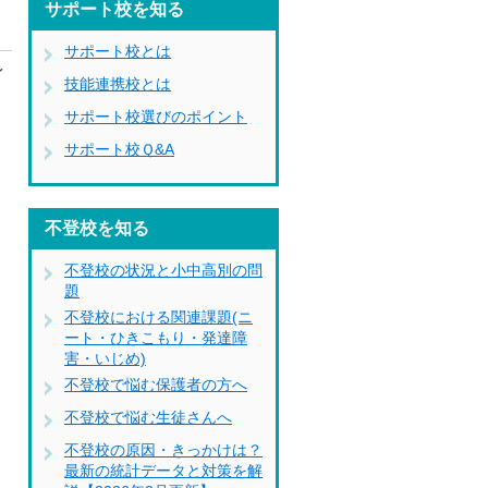
サポート校を知る
サポート校とは
イ
技能連携校とは
サポート校選びのポイント
サポート校Ｑ&A
不登校を知る
不登校の状況と小中高別の問
題
不登校における関連課題(ニ
ート・ひきこもり・発達障
害・いじめ)
不登校で悩む保護者の方へ
不登校で悩む生徒さんへ
不登校の原因・きっかけは？
最新の統計データと対策を解