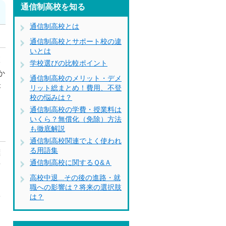
通信制高校を知る
通信制高校とは
通信制高校とサポート校の違
いとは
校
学校選びの比較ポイント
か
通信制高校のメリット・デメ
が
リット総まとめ！費用、不登
校の悩みは？
通信制高校の学費・授業料は
いくら？無償化（免除）方法
も徹底解説
通信制高校関連でよく使われ
る用語集
標
通信制高校に関するＱ&Ａ
面
高校中退...その後の進路・就
職への影響は？将来の選択肢
学
は？