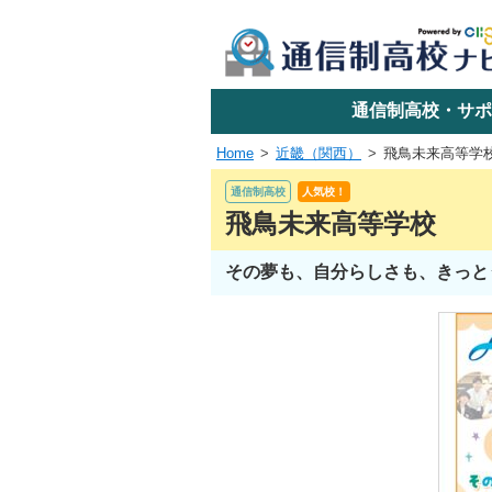
学校名で探す
通信制高校・サポ
Home
近畿（関西）
飛鳥未来高等学
エリアか
通信制高校
人気校！
飛鳥未来高等学校
その夢も、自分らしさも、きっと
関東
東海
近畿
四国