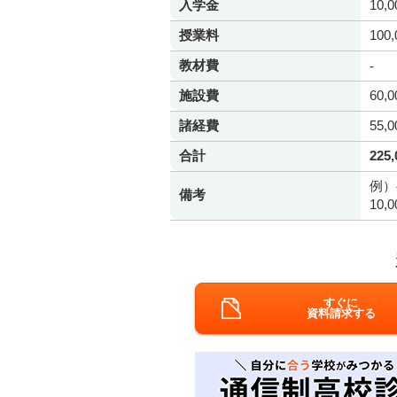
入学金
10,
授業料
100
教材費
-
施設費
60,
諸経費
55,
合計
225
例）
備考
10
すぐに
資料請求する