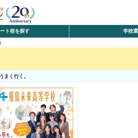
ート校を探す
学校
検索
校
ら探す
エリアを選択して探す
うまく行く。
北海道・東北
北陸・甲信越
中国
九州・沖縄