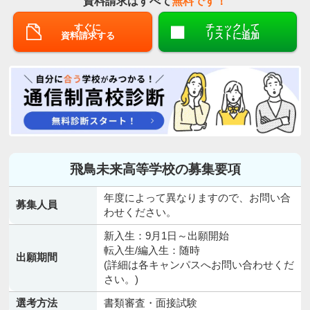
資料請求はすべて
無料です！
すぐに
チェックして
資料請求する
リストに追加
飛鳥未来高等学校の募集要項
年度によって異なりますので、お問い合
募集人員
わせください。
新入生：9月1日～出願開始
転入生/編入生：随時
出願期間
(詳細は各キャンパスへお問い合わせくだ
さい。)
選考方法
書類審査・面接試験