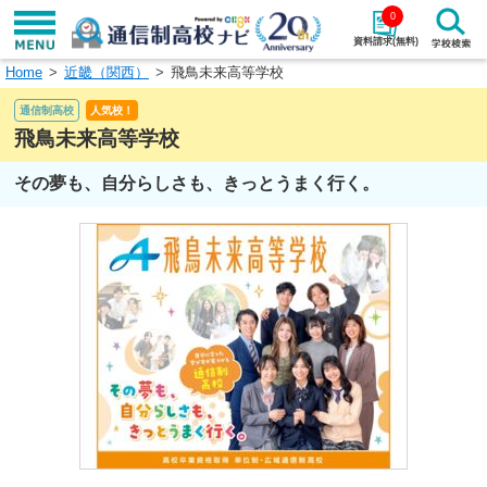
0
資料請求(無料)
Home
近畿（関西）
飛鳥未来高等学校
学校名で探す
通信制高校
人気校！
検索
飛鳥未来高等学校
その夢も、自分らしさも、きっとうまく行く。
エリアから探す
特徴から探す
エリアを選択して探す
関東
北海道・東北
東海
北陸・甲信越
近畿
中国
四国
九州・沖縄