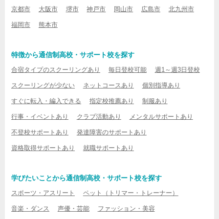
京都市
大阪市
堺市
神戸市
岡山市
広島市
北九州市
福岡市
熊本市
特徴から通信制高校・サポート校を探す
合宿タイプのスクーリングあり
毎日登校可能
週1～週3日登校
スクーリングが少ない
ネットコースあり
個別指導あり
すぐに転入・編入できる
指定校推薦あり
制服あり
行事・イベントあり
クラブ活動あり
メンタルサポートあり
不登校サポートあり
発達障害のサポートあり
資格取得サポートあり
就職サポートあり
学びたいことから通信制高校・サポート校を探す
スポーツ・アスリート
ペット（トリマー・トレーナー）
音楽・ダンス
声優・芸能
ファッション・美容