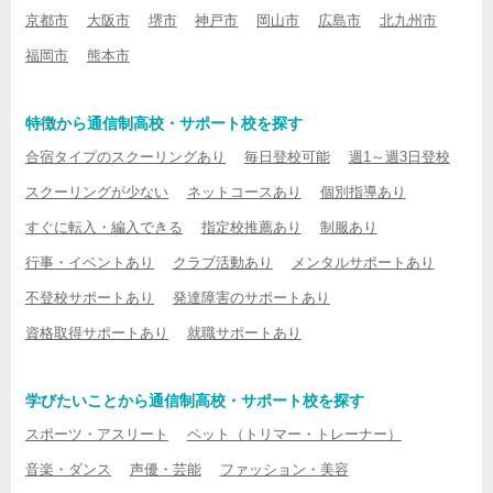
京都市
大阪市
堺市
神戸市
岡山市
広島市
北九州市
福岡市
熊本市
特徴から通信制高校・サポート校を探す
合宿タイプのスクーリングあり
毎日登校可能
週1～週3日登校
スクーリングが少ない
ネットコースあり
個別指導あり
すぐに転入・編入できる
指定校推薦あり
制服あり
行事・イベントあり
クラブ活動あり
メンタルサポートあり
不登校サポートあり
発達障害のサポートあり
資格取得サポートあり
就職サポートあり
学びたいことから通信制高校・サポート校を探す
スポーツ・アスリート
ペット（トリマー・トレーナー）
音楽・ダンス
声優・芸能
ファッション・美容