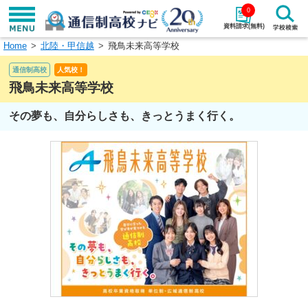
0
資料請求(無料)
Home
北陸・甲信越
飛鳥未来高等学校
学校名で探す
通信制高校
人気校！
検索
飛鳥未来高等学校
その夢も、自分らしさも、きっとうまく行く。
エリアから探す
特徴から探す
エリアを選択して探す
関東
北海道・東北
東海
北陸・甲信越
近畿
中国
四国
九州・沖縄