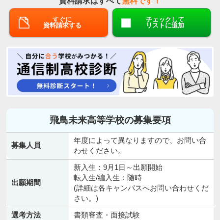
資料請求はすべて
無料です！
すぐに
チェックして
資料請求する
リストに追加
飛鳥未来高等学校の募集要項
年度によって異なりますので、お問い合
募集人員
わせください。
新入生：9月1日～出願開始
転入生/編入生：随時
出願期間
(詳細は各キャンパスへお問い合わせくだ
さい。)
選考方法
書類審査・面接試験