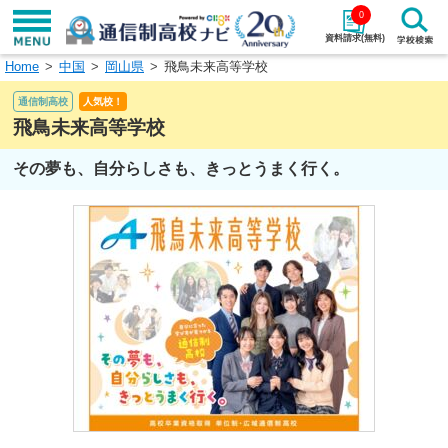
0
資料請求(無料)
Home
中国
岡山県
飛鳥未来高等学校
学校名で探す
通信制高校
人気校！
検索
飛鳥未来高等学校
その夢も、自分らしさも、きっとうまく行く。
エリアから探す
特徴から探す
エリアを選択して探す
関東
北海道・東北
東海
北陸・甲信越
近畿
中国
四国
九州・沖縄