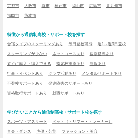
京都市
大阪市
堺市
神戸市
岡山市
広島市
北九州市
福岡市
熊本市
特徴から通信制高校・サポート校を探す
合宿タイプのスクーリングあり
毎日登校可能
週1～週3日登校
スクーリングが少ない
ネットコースあり
個別指導あり
すぐに転入・編入できる
指定校推薦あり
制服あり
行事・イベントあり
クラブ活動あり
メンタルサポートあり
不登校サポートあり
発達障害のサポートあり
資格取得サポートあり
就職サポートあり
学びたいことから通信制高校・サポート校を探す
スポーツ・アスリート
ペット（トリマー・トレーナー）
音楽・ダンス
声優・芸能
ファッション・美容