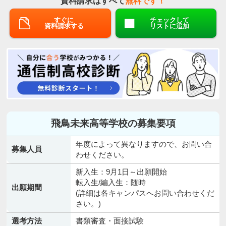
資料請求はすべて
無料です！
すぐに
チェックして
資料請求する
リストに追加
飛鳥未来高等学校の募集要項
年度によって異なりますので、お問い合
募集人員
わせください。
新入生：9月1日～出願開始
転入生/編入生：随時
出願期間
(詳細は各キャンパスへお問い合わせくだ
さい。)
選考方法
書類審査・面接試験