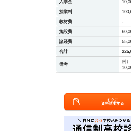
入学金
10,
授業料
100
教材費
-
施設費
60,
諸経費
55,
合計
225
例）
備考
10
すぐに
資料請求する