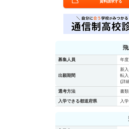
資料請求する
飛
募集人員
年度
新入
出願期間
転入
(詳
選考方法
書類
入学できる都道府県
入学