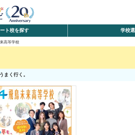
ート校を探す
学校
検索
来高等学校
ら探す
エリアを選択して探す
うまく行く。
北海道・東北
北陸・甲信越
中国
九州・沖縄