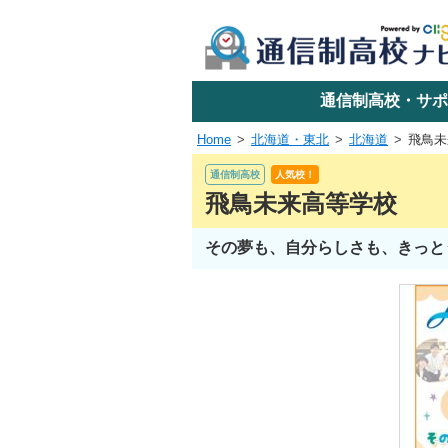
学校名で探す
通信制高校・サポ
Home
北海道・東北
北海道
飛鳥未
エリアか
通信制高校
人気校！
飛鳥未来高等学校
その夢も、自分らしさも、きっと
関東
東海
近畿
四国