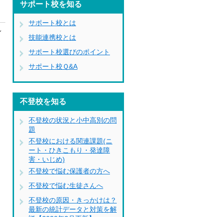
サポート校を知る
サポート校とは
イ
技能連携校とは
サポート校選びのポイント
サポート校Ｑ&A
不登校を知る
不登校の状況と小中高別の問
題
不登校における関連課題(ニ
ート・ひきこもり・発達障
害・いじめ)
不登校で悩む保護者の方へ
不登校で悩む生徒さんへ
不登校の原因・きっかけは？
最新の統計データと対策を解