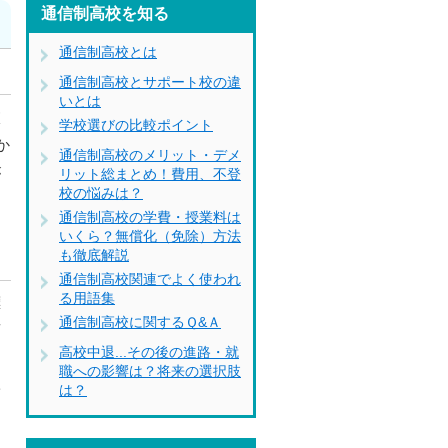
通信制高校を知る
通信制高校とは
通信制高校とサポート校の違
いとは
校
学校選びの比較ポイント
か
通信制高校のメリット・デメ
が
リット総まとめ！費用、不登
校の悩みは？
通信制高校の学費・授業料は
いくら？無償化（免除）方法
も徹底解説
通信制高校関連でよく使われ
る用語集
標
通信制高校に関するＱ&Ａ
面
高校中退...その後の進路・就
職への影響は？将来の選択肢
学
は？