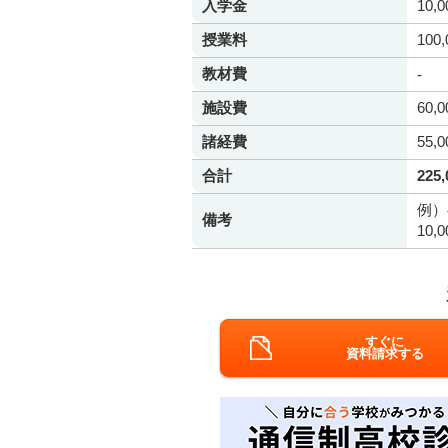
入学金
10,
授業料
100
教材費
-
施設費
60,
諸経費
55,
合計
225
例）
備考
10
すぐに
資料請求する