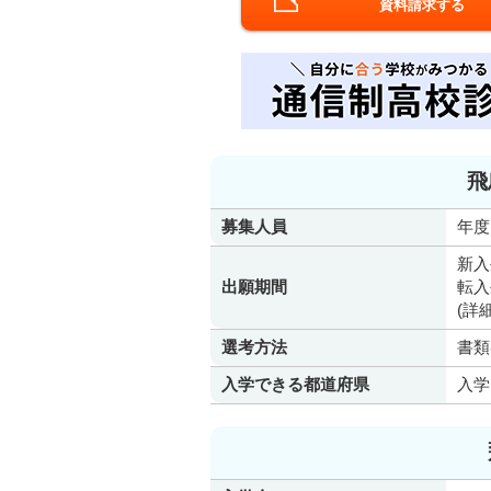
資料請求する
飛
募集人員
年度
新入
出願期間
転入
(詳
選考方法
書類
入学できる都道府県
入学