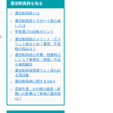
通信制高校を知る
通信制高校とは
通信制高校とサポート校の違
いとは
校
学校選びの比較ポイント
か
通信制高校のメリット・デメ
が
リット総まとめ！費用、不登
校の悩みは？
通信制高校の学費・授業料は
いくら？無償化（免除）方法
も徹底解説
通信制高校関連でよく使われ
る用語集
標
通信制高校に関するＱ&Ａ
面
高校中退...その後の進路・就
職への影響は？将来の選択肢
学
は？