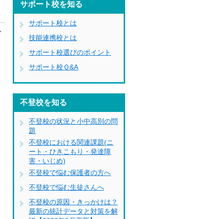
サポート校を知る
サポート校とは
イ
技能連携校とは
サポート校選びのポイント
サポート校Ｑ&A
不登校を知る
不登校の状況と小中高別の問
題
不登校における関連課題(ニ
ート・ひきこもり・発達障
害・いじめ)
不登校で悩む保護者の方へ
不登校で悩む生徒さんへ
不登校の原因・きっかけは？
最新の統計データと対策を解