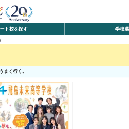
ート校を探す
学校
検索
校
ら探す
エリアを選択して探す
うまく行く。
北海道・東北
北陸・甲信越
中国
九州・沖縄