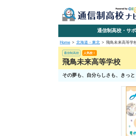
学校名で探す
通信制高校・サポ
Home
北海道・東北
飛鳥未来高等学
エリアか
通信制高校
人気校！
飛鳥未来高等学校
その夢も、自分らしさも、きっと
関東
東海
近畿
四国