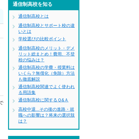
通信制高校を知る
通信制高校とは
通信制高校とサポート校の違
いとは
学校選びの比較ポイント
校
通信制高校のメリット・デメ
リット総まとめ！費用、不登
校の悩みは？
通信制高校の学費・授業料は
いくら？無償化（免除）方法
も徹底解説
通信制高校関連でよく使われ
る用語集
通信制高校に関するＱ&Ａ
で
高校中退...その後の進路・就
力
職への影響は？将来の選択肢
る
は？