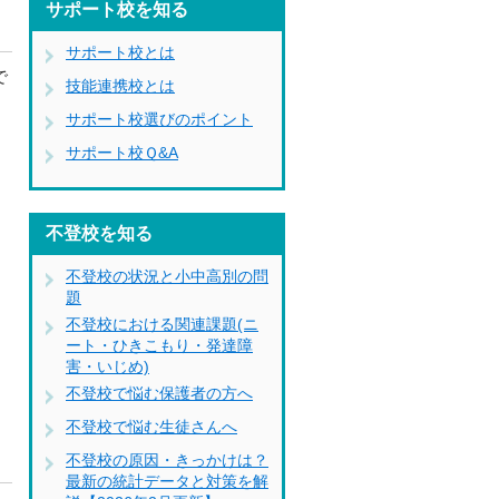
サポート校を知る
サポート校とは
で
技能連携校とは
サポート校選びのポイント
サポート校Ｑ&A
不登校を知る
不登校の状況と小中高別の問
題
不登校における関連課題(ニ
ート・ひきこもり・発達障
害・いじめ)
不登校で悩む保護者の方へ
不登校で悩む生徒さんへ
不登校の原因・きっかけは？
最新の統計データと対策を解