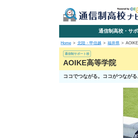
学校名で探す
通信制高校・サポ
Home
北陸・甲信越
福井県
AOI
エリアか
通信制サポート校
AOIKE高等学院
ココでつながる。ココがつながる
関東
東海
近畿
四国