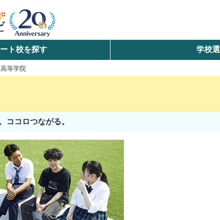
ート校を探す
学校
検索
KE高等学院
ら探す
エリアを選択して探す
。ココロつながる。
北海道・東北
北陸・甲信越
中国
九州・沖縄