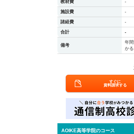
教材費
-
施設費
-
諸経費
-
合計
-
年間
備考
かる
すぐに
資料請求する
AOIKE高等学院のコース