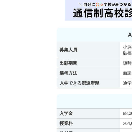
小浜
募集人員
砺福
出願期間
随時
選考方法
面談
入学できる都道府県
通学
入学金
88,
授業料
264