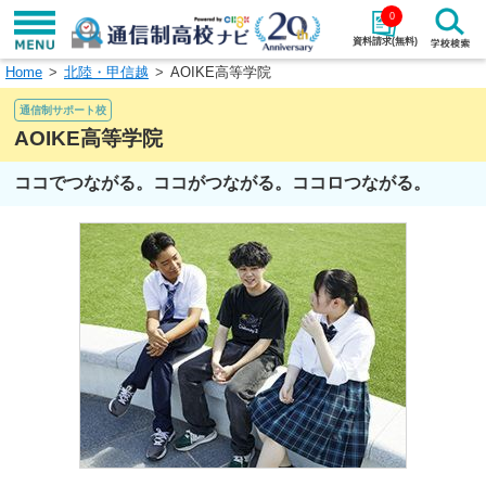
0
資料請求(無料)
Home
北陸・甲信越
AOIKE高等学院
学校名で探す
通信制サポート校
検索
AOIKE高等学院
ココでつながる。ココがつながる。ココロつながる。
エリアから探す
特徴から探す
エリアを選択して探す
関東
北海道・東北
東海
北陸・甲信越
近畿
中国
四国
九州・沖縄