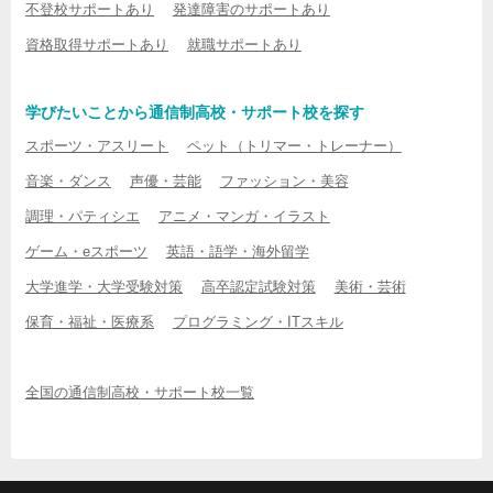
不登校サポートあり
発達障害のサポートあり
資格取得サポートあり
就職サポートあり
学びたいことから通信制高校・サポート校を探す
スポーツ・アスリート
ペット（トリマー・トレーナー）
音楽・ダンス
声優・芸能
ファッション・美容
調理・パティシエ
アニメ・マンガ・イラスト
ゲーム・eスポーツ
英語・語学・海外留学
大学進学・大学受験対策
高卒認定試験対策
美術・芸術
保育・福祉・医療系
プログラミング・ITスキル
全国の通信制高校・サポート校一覧