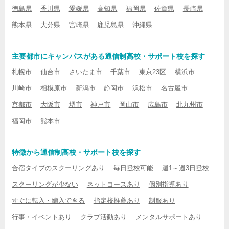
徳島県
香川県
愛媛県
高知県
福岡県
佐賀県
長崎県
熊本県
大分県
宮崎県
鹿児島県
沖縄県
主要都市にキャンパスがある通信制高校・サポート校を探す
札幌市
仙台市
さいたま市
千葉市
東京23区
横浜市
川崎市
相模原市
新潟市
静岡市
浜松市
名古屋市
京都市
大阪市
堺市
神戸市
岡山市
広島市
北九州市
福岡市
熊本市
特徴から通信制高校・サポート校を探す
合宿タイプのスクーリングあり
毎日登校可能
週1～週3日登校
スクーリングが少ない
ネットコースあり
個別指導あり
すぐに転入・編入できる
指定校推薦あり
制服あり
行事・イベントあり
クラブ活動あり
メンタルサポートあり