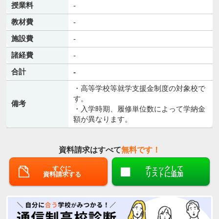
授業料
-
教材費
-
施設費
-
諸経費
-
合計
-
・高等学校等就学支援金制度の対象校で
す。
備考
・入学時期、履修単位数によって学納金
額が異なります。
資料請求はすべて
無料です！
すぐに
チェックして
資料請求する
リストに追加