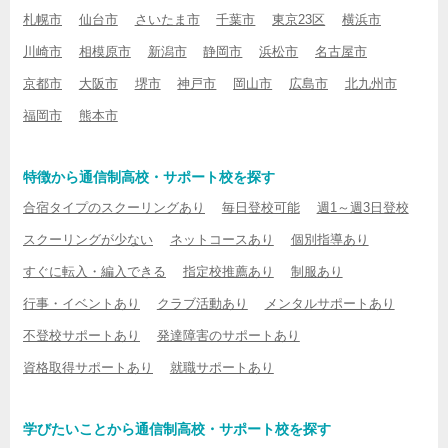
札幌市
仙台市
さいたま市
千葉市
東京23区
横浜市
川崎市
相模原市
新潟市
静岡市
浜松市
名古屋市
京都市
大阪市
堺市
神戸市
岡山市
広島市
北九州市
福岡市
熊本市
特徴から通信制高校・サポート校を探す
合宿タイプのスクーリングあり
毎日登校可能
週1～週3日登校
スクーリングが少ない
ネットコースあり
個別指導あり
すぐに転入・編入できる
指定校推薦あり
制服あり
行事・イベントあり
クラブ活動あり
メンタルサポートあり
不登校サポートあり
発達障害のサポートあり
資格取得サポートあり
就職サポートあり
学びたいことから通信制高校・サポート校を探す