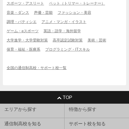
スポーツ・アスリート
ペット（トリマー・トレーナー）
音楽・ダンス
声優・芸能
ファッション・美容
調理・パティシエ
アニメ・マンガ・イラスト
ゲーム・eスポーツ
英語・語学・海外留学
大学進学・大学受験対策
高卒認定試験対策
美術・芸術
保育・福祉・医療系
プログラミング・ITスキル
全国の通信制高校・サポート校一覧
TOP
エリアから探す
特徴から探す
通信制高校を知る
サポート校を知る