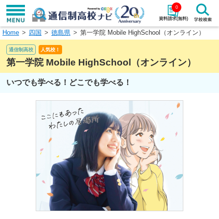
0
資料請求(無料)
Home
四国
徳島県
第一学院 Mobile HighSchool（オンライン）
学校名で探す
通信制高校
人気校！
検索
第一学院 Mobile HighSchool（オンライン）
いつでも学べる！どこでも学べる！
エリアから探す
特徴から探す
エリアを選択して探す
関東
北海道・東北
東海
北陸・甲信越
近畿
中国
四国
九州・沖縄