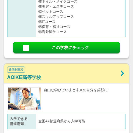
⑧ネイル・メイクコース
⑨美容・エステコース
⑩ペットコース
⑪スキルアップコース
⑫ITコース
⑬保育・福祉コース
⑭海外留学コース
この学校にチェック
通信制高校
AOIKE高等学校
自由な学びでいまと未来の自分を笑顔に
入学できる
全国47都道府県から入学可能
都道府県