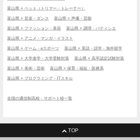
富山県 × ペット（トリマー・トレーナー）
富山県 × 音楽・ダンス
富山県 × 声優・芸能
富山県 × ファッション・美容
富山県 × 調理・パティシエ
富山県 × アニメ・マンガ・イラスト
富山県 × ゲーム・eスポーツ
富山県 × 英語・語学・海外留学
富山県 × 大学進学・大学受験対策
富山県 × 高卒認定試験対策
富山県 × 美術・芸術
富山県 × 保育・福祉・医療系
富山県 × プログラミング・ITスキル
全国の通信制高校・サポート校一覧
TOP