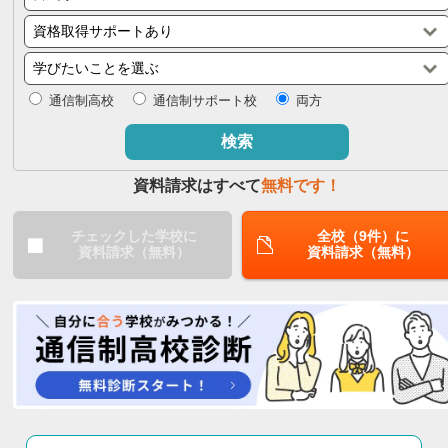
閉じる
通信制高校
通信制サポート校
両方
検索
資料請求はすべて
無料です！
チェックした学校に
全校（9件）に
資料請求（無料）
資料請求（無料）