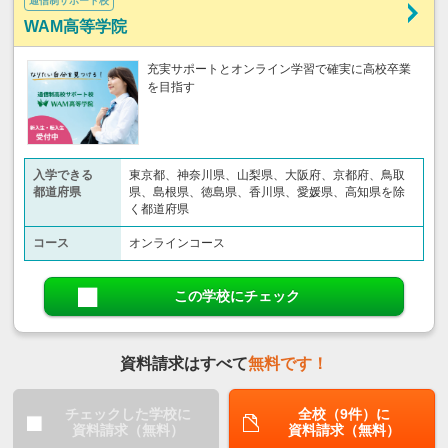
通信制サポート校
WAM高等学院
充実サポートとオンライン学習で確実に高校卒業
を目指す
入学できる
東京都、神奈川県、山梨県、大阪府、京都府、鳥取
都道府県
県、島根県、徳島県、香川県、愛媛県、高知県を除
く都道府県
コース
オンラインコース
この学校にチェック
資料請求はすべて
無料です！
チェックした学校に
全校（9件）に
資料請求（無料）
資料請求（無料）