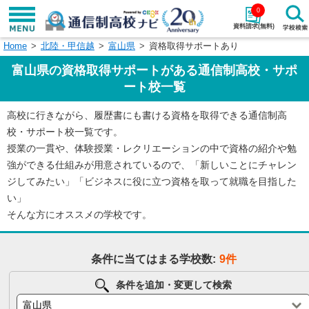
0
資料請求(無料)
Home
北陸・甲信越
富山県
資格取得サポートあり
学校名で探す
富山県の資格取得サポートがある通信制高校・サポ
検索
ート校一覧
高校に行きながら、履歴書にも書ける資格を取得できる通信制高
エリアから探す
特徴から探す
校・サポート校一覧です。
授業の一貫や、体験授業・レクリエーションの中で資格の紹介や勉
エリアを選択して探す
強ができる仕組みが用意されているので、「新しいことにチャレン
関東
北海道・東北
ジしてみたい」「ビジネスに役に立つ資格を取って就職を目指した
い」
東海
北陸・甲信越
そんな方にオススメの学校です。
近畿
中国
条件に当てはまる学校数:
9件
四国
九州・沖縄
条件を追加・変更して検索