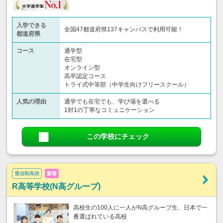
入学できる
全国47都道府県137キャンパスで利用可能！
都道府県
コース
通学型
在宅型
オンライン型
高卒認定コース
トライ式中等部（中学生向けフリースクール）​
人気の理由
通学でも在宅でも、学び場を選べる
1対1の丁寧なコミュニケーション
この学校にチェック
通信制高校
新着
R高等学校(N高グループ)
高校生の100人に一人がN高グループ生、日本で一
番選ばれている高校