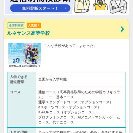
通信制高校
人気校！
ルネサンス高等学校
こんな学校があって、よかった。
入学できる
全国から入学可能
都道府県
コース
通信コース（高卒資格取得のための学習カリキュラ
ム） ー 基本コース
通学スタンダードコース（オプションコース）
eスポーツコース（オプションコース）
K-POPコース（オプションコース）
プログラミングコース、AIアニメ・マンガ・ゲーム
コース、代アニコース
人気の理由
ネット学習で最短年5日の登校、夢をカタチにする多