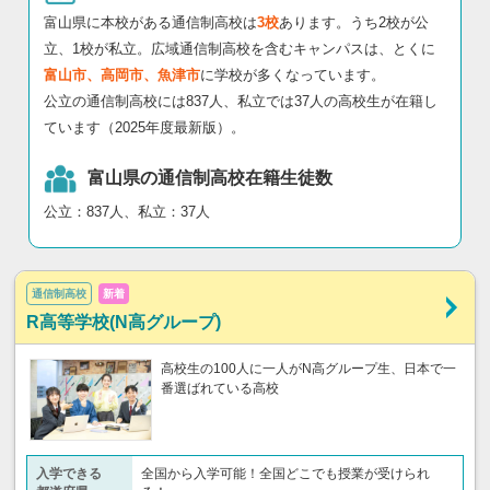
富山県に本校がある通信制高校は
3校
あります。うち2校が公
立、1校が私立。広域通信制高校を含むキャンパスは、とくに
富山市、高岡市、魚津市
に学校が多くなっています。
公立の通信制高校には837人、私立では37人の高校生が在籍し
ています（2025年度最新版）。
富山県の通信制高校在籍生徒数
公立：837人、私立：37人
通信制高校
新着
R高等学校(N高グループ)
高校生の100人に一人がN高グループ生、日本で一
番選ばれている高校
入学できる
全国から入学可能！全国どこでも授業が受けられ