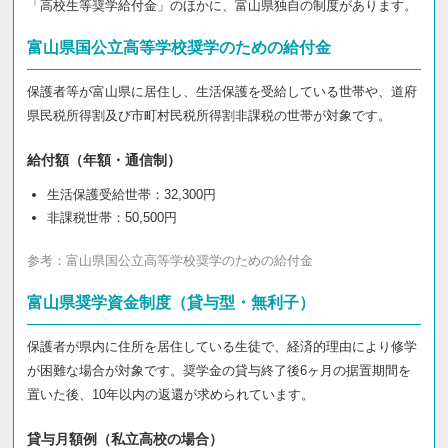
「高校生等奨学給付金」のほかに、富山県独自の制度があります。
富山県国公立高等学校奨学のための給付金
保護者等が富山県に居住し、生活保護を受給している世帯や、道府
県民税所得割及び市町村民税所得割非課税の世帯が対象です。
給付額（年額・通信制）
生活保護受給世帯：32,300円
非課税世帯：50,500円
参考：
富山県国公立高等学校奨学のための給付金
富山県奨学資金制度（貸与型・無利子）
保護者が県内に住所を居住している生徒で、経済的理由により修学
が困難な場合が対象です。奨学金の貸与終了後6ヶ月の据置期間を
置いた後、10年以内の返還が求められています。
貸与月額例（私立高校の場合）