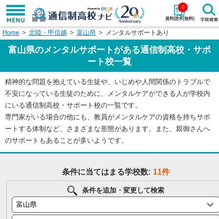
0
資料請求(無料)
Home
北陸・甲信越
富山県
メンタルサポートあり
学校名で探す
富山県のメンタルサポートがある通信制高校・サポ
検索
ート校一覧
精神的な問題を抱えている生徒や、いじめや人間関係のトラブルで
エリアから探す
特徴から探す
不安になっている生徒のために、メンタルケアができる人が学校内
にいる通信制高校・サポート校の一覧です。
エリアを選択して探す
専門家がいる場合の他にも、教員がメンタルケアの資格を持ちサポ
関東
北海道・東北
ートする体制など、さまざまな形態があります。また、親御さんへ
のサポートもあることが多いようです。
東海
北陸・甲信越
条件に当てはまる学校数:
11件
近畿
中国
条件を追加・変更して検索
四国
九州・沖縄