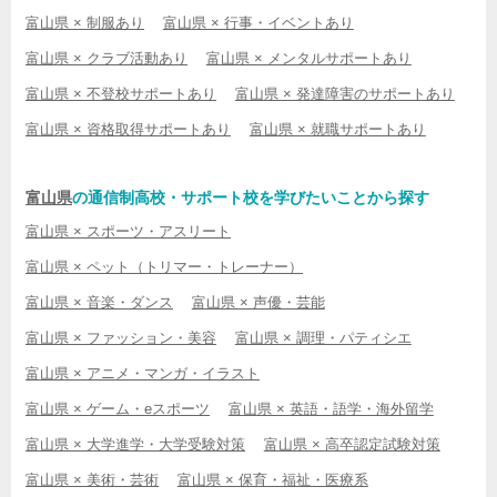
富山県 × 制服あり
富山県 × 行事・イベントあり
富山県 × クラブ活動あり
富山県 × メンタルサポートあり
富山県 × 不登校サポートあり
富山県 × 発達障害のサポートあり
富山県 × 資格取得サポートあり
富山県 × 就職サポートあり
富山県
の通信制高校・サポート校を学びたいことから探す
富山県 × スポーツ・アスリート
富山県 × ペット（トリマー・トレーナー）
富山県 × 音楽・ダンス
富山県 × 声優・芸能
富山県 × ファッション・美容
富山県 × 調理・パティシエ
富山県 × アニメ・マンガ・イラスト
富山県 × ゲーム・eスポーツ
富山県 × 英語・語学・海外留学
富山県 × 大学進学・大学受験対策
富山県 × 高卒認定試験対策
富山県 × 美術・芸術
富山県 × 保育・福祉・医療系