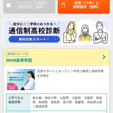
チェックした学校に
全校（11件）に
資料請求（無料）
資料請求（無料）
通信制サポート校
WAM高等学院
充実サポートとオンライン学習で確実に高校卒業
を目指す
入学できる
東京都、神奈川県、山梨県、大阪府、京都府、鳥取
都道府県
県、島根県、徳島県、香川県、愛媛県、高知県を除
く都道府県