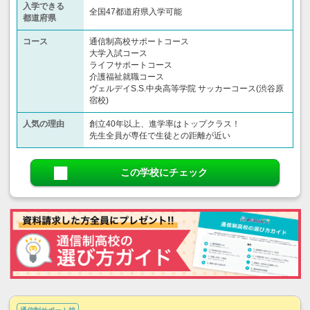
入学できる
全国47都道府県入学可能
都道府県
コース
通信制高校サポートコース
大学入試コース
ライフサポートコース
介護福祉就職コース
ヴェルデイS.S.中央高等学院 サッカーコース(渋谷原
宿校)
人気の理由
創立40年以上、進学率はトップクラス！
先生全員が専任で生徒との距離が近い
この学校にチェック