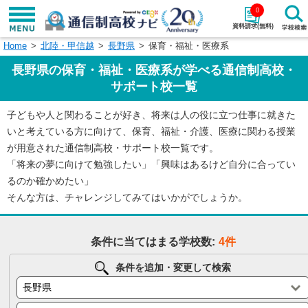
0
資料請求(無料)
Home
北陸・甲信越
長野県
保育・福祉・医療系
学校名で探す
長野県の保育・福祉・医療系が学べる通信制高校・
検索
サポート校一覧
子どもや人と関わることが好き、将来は人の役に立つ仕事に就きた
エリアから探す
特徴から探す
いと考えている方に向けて、保育、福祉・介護、医療に関わる授業
が用意された通信制高校・サポート校一覧です。
エリアを選択して探す
「将来の夢に向けて勉強したい」「興味はあるけど自分に合ってい
関東
北海道・東北
るのか確かめたい」
そんな方は、チャレンジしてみてはいかがでしょうか。
東海
北陸・甲信越
条件に当てはまる学校数:
4件
近畿
中国
条件を追加・変更して検索
四国
九州・沖縄