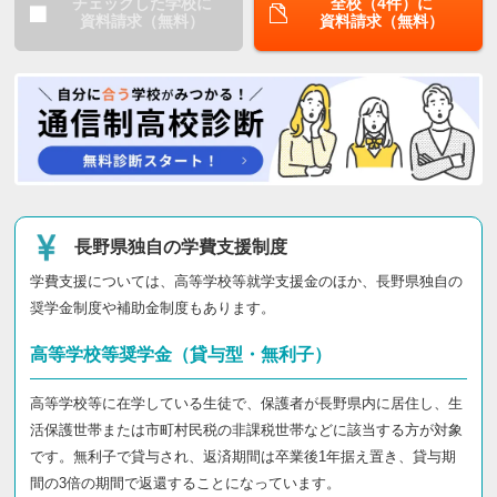
チェックした学校に
全校（4件）に
資料請求（無料）
資料請求（無料）
長野県独自の学費支援制度
学費支援については、高等学校等就学支援金のほか、長野県独自の
奨学金制度や補助金制度もあります。
高等学校等奨学金（貸与型・無利子）
高等学校等に在学している生徒で、保護者が長野県内に居住し、生
活保護世帯または市町村民税の非課税世帯などに該当する方が対象
です。無利子で貸与され、返済期間は卒業後1年据え置き、貸与期
間の3倍の期間で返還することになっています。