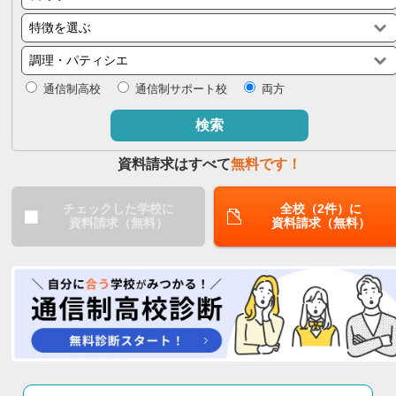
閉じる
通信制高校
通信制サポート校
両方
検索
資料請求はすべて
無料です！
チェックした学校に
全校（2件）に
資料請求（無料）
資料請求（無料）