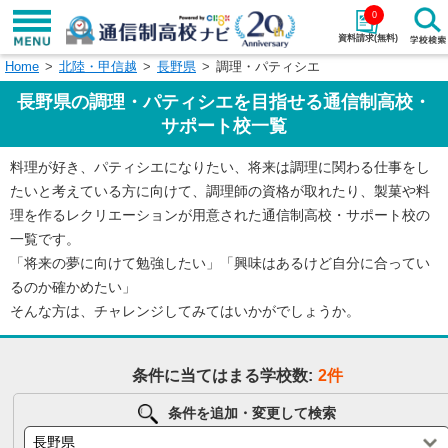
0
資料請求(無料)
Home
北陸・甲信越
長野県
調理・パティシエ
学校名で探す
長野県の調理・パティシエを目指せる通信制高校・
検索
サポート校一覧
料理が好き、パティシエになりたい、将来は調理に関わる仕事をし
エリアから探す
特徴から探す
たいと考えている方に向けて、調理師の資格が取れたり、製菓や料
理を作るレクリエーションが用意された通信制高校・サポート校の
エリアを選択して探す
一覧です。
関東
北海道・東北
「将来の夢に向けて勉強したい」「興味はあるけど自分に合ってい
るのか確かめたい」
東海
北陸・甲信越
そんな方は、チャレンジしてみてはいかがでしょうか。
近畿
中国
条件に当てはまる学校数:
2件
四国
九州・沖縄
条件を追加・変更して検索