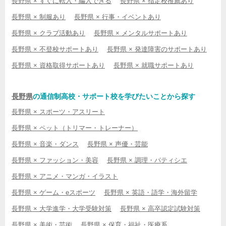
長野県 × すぐに転入・編入できる
長野県 × 指定校推薦あり
長野県 × 制服あり
長野県 × 行事・イベントあり
長野県 × クラブ活動あり
長野県 × メンタルサポートあり
長野県 × 不登校サポートあり
長野県 × 発達障害のサポートあり
長野県 × 資格取得サポートあり
長野県 × 就職サポートあり
長野県
の通信制高校・サポート校を学びたいことから探す
長野県 × スポーツ・アスリート
長野県 × ペット（トリマー・トレーナー）
長野県 × 音楽・ダンス
長野県 × 声優・芸能
長野県 × ファッション・美容
長野県 × 調理・パティシエ
長野県 × アニメ・マンガ・イラスト
長野県 × ゲーム・eスポーツ
長野県 × 英語・語学・海外留学
長野県 × 大学進学・大学受験対策
長野県 × 高卒認定試験対策
長野県 × 美術・芸術
長野県 × 保育・福祉・医療系