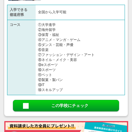
入学できる
全国から入学可能
都道府県
コース
①大学進学
②海外留学
③保育・福祉
④アニメ・マンガ・ゲーム
⑤ダンス・芸能・声優
⑥音楽
⑦ファッション・デザイン・アート
⑧ネイル・メイク・美容
⑨eスポーツ
⑩スポーツ
⑪ペット
⑫製菓・製パン
⑬IT
⑭スキルアップ
この学校にチェック