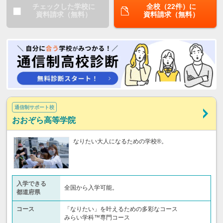
チェックした学校に
全校（22件）に
資料請求（無料）
資料請求（無料）
通信制サポート校
おおぞら高等学院
なりたい大人になるための学校®。
入学できる
全国から入学可能。
都道府県
コース
「なりたい」を叶えるための多彩なコース
みらい学科™専門コース