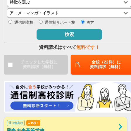
閉じる
通信制高校
通信制サポート校
両方
検索
資料請求はすべて
無料です！
チェックした学校に
全校（22件）に
資料請求（無料）
資料請求（無料）
通信制高校
人気校！
飛鳥未来高等学校