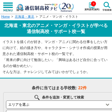
0
資料請求(無料)
Home
北海道・東北
アニメ・マンガ・イラスト
学校名で探す
北海道・東北のアニメ・マンガ・イラストが学べる
検索
通信制高校・サポート校一覧
イラストを描くのが好き、マンガ・アニメに関わる仕事をしたい方
エリアから探す
特徴から探す
に向けて、絵の描き方や、キャラクター・シナリオ作成の授業が用
意された通信制高校・サポート校の一覧です。
エリアを選択して探す
「将来の夢に向けて勉強したい」「興味はあるけど自分に合ってい
関東
北海道・東北
るのか確かめたい」
そんな方は、チャレンジしてみてはいかがでしょうか。
東海
北陸・甲信越
条件に当てはまる学校数:
22件
近畿
中国
条件を追加・変更して検索
四国
九州・沖縄