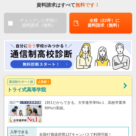
資料請求はすべて
無料です！
チェックした学校に
全校（22件）に
資料請求（無料）
資料請求（無料）
通信制サポート校
人気校！
トライ式高等学院
1対1だからできる。大学進学率No.1、高校卒業率
99%の実績。
入学できる
全国47都道府県137キャンパスで利用可能！