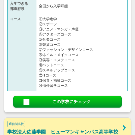
入学できる
全国から入学可能
都道府県
コース
①大学進学
②スポーツ
③アニメ・マンガ・声優
④アクターズコース
⑤音楽コース
⑥製菓コース
⑦ファッション・デザインコース
⑧ネイル・メイクコース
⑨美容・エステコース
⑩ペットコース
⑪スキルアップコース
⑫ITコース
⑬保育・福祉コース
⑭海外留学コース
この学校にチェック
通信制高校
学校法人佐藤学園 ヒューマンキャンパス高等学校