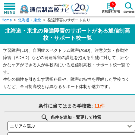
0
資料請求(無料)
Home
北海道・東北
発達障害のサポートあり
学校名で探す
北海道・東北の発達障害のサポートがある通信制高
検索
校・サポート校一覧
学習障害(LD)、自閉症スペクトラム障害(ASD)、注意欠如・多動性
エリアから探す
特徴から探す
障害（ADHD）などの発達障害の課題を抱える生徒に対して、細や
かなケアができる人が学校内にいる通信制高校・サポート校一覧で
エリアを選択して探す
す。
関東
北海道・東北
生徒の個性を引き出す選択科目や、障害の特性を理解した学校づく
りなど、全日制高校とは異なるサポート体制が魅力です。
東海
北陸・甲信越
条件に当てはまる学校数:
11件
近畿
中国
条件を追加・変更して検索
四国
九州・沖縄