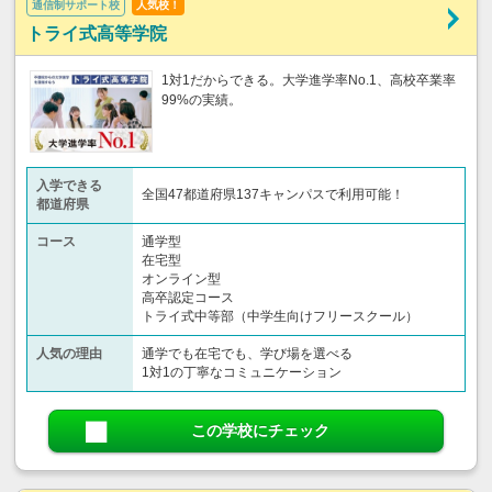
通信制サポート校
人気校！
トライ式高等学院
1対1だからできる。大学進学率No.1、高校卒業率
99%の実績。
入学できる
全国47都道府県137キャンパスで利用可能！
都道府県
コース
通学型
在宅型
オンライン型
高卒認定コース
トライ式中等部（中学生向けフリースクール）​
人気の理由
通学でも在宅でも、学び場を選べる
1対1の丁寧なコミュニケーション
この学校にチェック