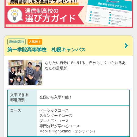
通信制高校
人気校！
第一学院高等学校 札幌キャンパス
なりたい自分に近づける、自分らしくいられるあ
なたの居場所
入学できる
全国から入学可能！
都道府県
コース
ベーシックコース
スタンダードコース
プレミアムコース
専門分野が学べるコース
Mobile HighSchool（オンライン）