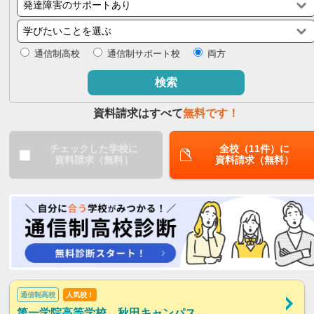
閉じる
通信制高校
通信制サポート校
両方
検索
資料請求はすべて
無料です！
チェックした学校に
全校（11件）に
資料請求（無料）
資料請求（無料）
通信制高校
人気校！
第一学院高等学校 秋田キャンパス