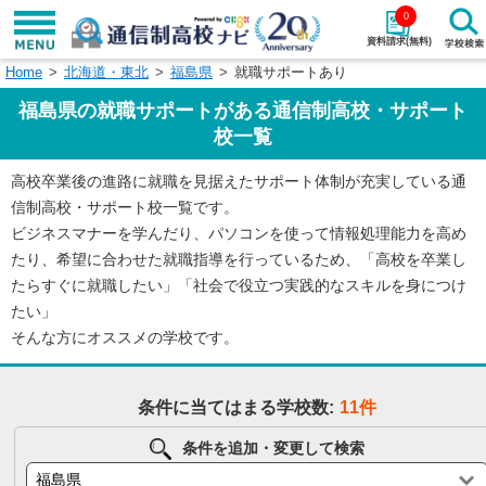
0
資料請求(無料)
Home
北海道・東北
福島県
就職サポートあり
学校名で探す
福島県の就職サポートがある通信制高校・サポート
検索
校一覧
高校卒業後の進路に就職を見据えたサポート体制が充実している通
エリアから探す
特徴から探す
信制高校・サポート校一覧です。
ビジネスマナーを学んだり、パソコンを使って情報処理能力を高め
エリアを選択して探す
たり、希望に合わせた就職指導を行っているため、「高校を卒業し
関東
北海道・東北
たらすぐに就職したい」「社会で役立つ実践的なスキルを身につけ
たい」
東海
北陸・甲信越
そんな方にオススメの学校です。
近畿
中国
条件に当てはまる学校数:
11件
四国
九州・沖縄
条件を追加・変更して検索