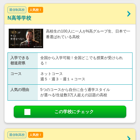
通信制高校
人気校！
N高等学校
高校生の100人に一人がN高グループ生、日本で一
番選ばれている高校
入学できる
全国から入学可能！全国どこでも授業が受けられ
都道府県
る！
コース
ネットコース
週５・週３・週１＋コース
人気の理由
5つのコースから自分に合う通学スタイル
が選べる!生徒数3万人超えの話題の高校
この学校にチェック
通信制高校
人気校！