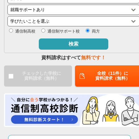
閉じる
通信制高校
通信制サポート校
両方
検索
資料請求はすべて
無料です！
チェックした学校に
全校（11件）に
資料請求（無料）
資料請求（無料）