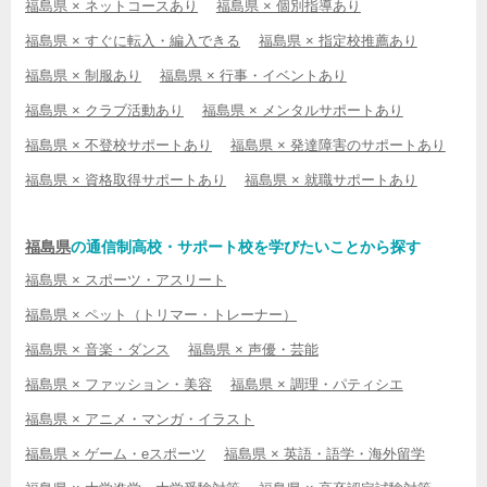
福島県 × ネットコースあり
福島県 × 個別指導あり
福島県 × すぐに転入・編入できる
福島県 × 指定校推薦あり
福島県 × 制服あり
福島県 × 行事・イベントあり
福島県 × クラブ活動あり
福島県 × メンタルサポートあり
福島県 × 不登校サポートあり
福島県 × 発達障害のサポートあり
福島県 × 資格取得サポートあり
福島県 × 就職サポートあり
福島県
の通信制高校・サポート校を学びたいことから探す
福島県 × スポーツ・アスリート
福島県 × ペット（トリマー・トレーナー）
福島県 × 音楽・ダンス
福島県 × 声優・芸能
福島県 × ファッション・美容
福島県 × 調理・パティシエ
福島県 × アニメ・マンガ・イラスト
福島県 × ゲーム・eスポーツ
福島県 × 英語・語学・海外留学