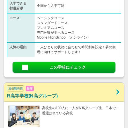
入学できる
全国から入学可能！
都道府県
コース
ベーシックコース
スタンダードコース
プレミアムコース
専門分野が学べるコース
Mobile HighSchool（オンライン）
人気の理由
一人ひとりの状況に合わせて時間割を設定！夢の実
現に向けてサポートします！
この学校にチェック
通信制高校
新着
R高等学校(N高グループ)
高校生の100人に一人がN高グループ生、日本で一
番選ばれている高校