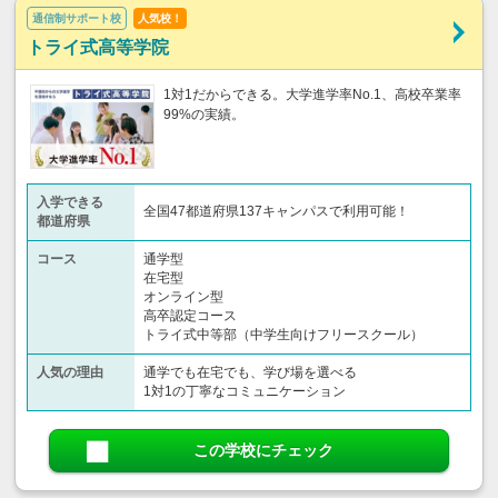
通信制サポート校
人気校！
トライ式高等学院
1対1だからできる。大学進学率No.1、高校卒業率
99%の実績。
入学できる
全国47都道府県137キャンパスで利用可能！
都道府県
コース
通学型
在宅型
オンライン型
高卒認定コース
トライ式中等部（中学生向けフリースクール）​
人気の理由
通学でも在宅でも、学び場を選べる
1対1の丁寧なコミュニケーション
この学校にチェック