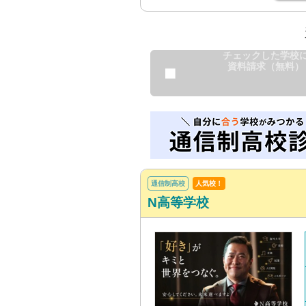
チェックした学校
資料請求（無料）
通信制高校
人気校！
N高等学校