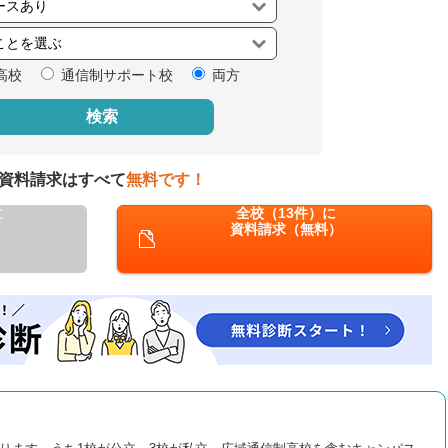
閉じる
高校
通信制サポート校
両方
検索
資料請求はすべて
無料です！
に
全校（13件）に
資料請求（無料）