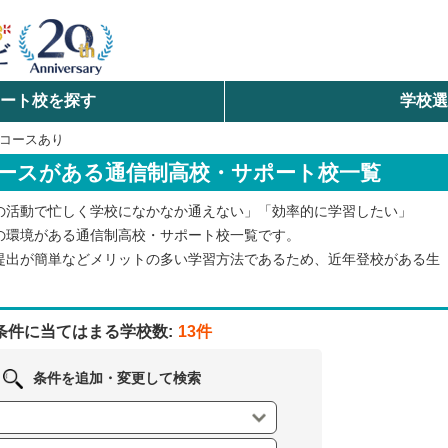
ート校を探す
学校
検索
コースあり
ースがある通信制高校・サポート校一覧
ら探す
の活動で忙しく学校になかなか通えない」「効率的に学習したい」
エリアを選択して探す
の環境がある通信制高校・サポート校一覧です。
提出が簡単などメリットの多い学習方法であるため、近年登校がある生
北海道・東北
北陸・甲信越
条件に当てはまる学校数:
13件
中国
条件を追加・変更して検索
九州・沖縄