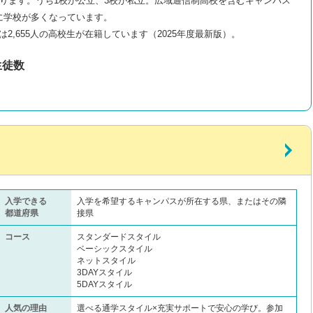
ります。うち1校が公立、3校が私立。広域通信制高校を含むキャンパス
に学校が多くなっています。
は2,655人の高校生が在籍しています（2025年度最新版）。
生徒数
入学できる
入学を希望するキャンパスが所在する県、またはその隣
都道府県
接県
コース
スタンダードスタイル
ベーシックスタイル
ネットスタイル
3DAYスタイル
5DAYスタイル
人気の理由
選べる通学スタイル×充実サポートで安心の学び。参加