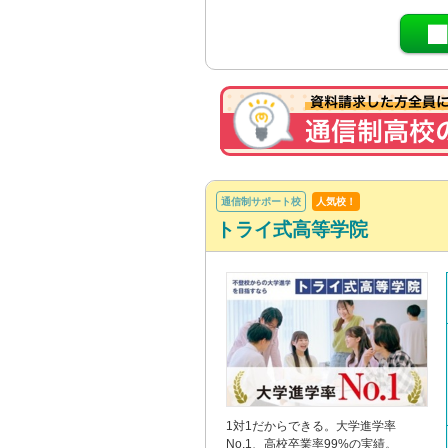
通信制サポート校
人気校！
トライ式高等学院
1対1だからできる。大学進学率
No.1、高校卒業率99%の実績。