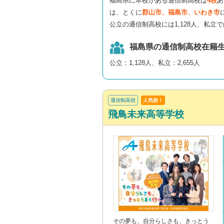
福島県に本校がある通信制高校は
4校
あ
は、とくに
郡山市、福島市、いわき市
公立の通信制高校には1,128人、私立で
福島県の通信制高校在籍
公立：1,128人、私立：2,655人
通信制高校
人気校！
飛鳥未来高等学校
その夢も、自分らしさも、きっとう