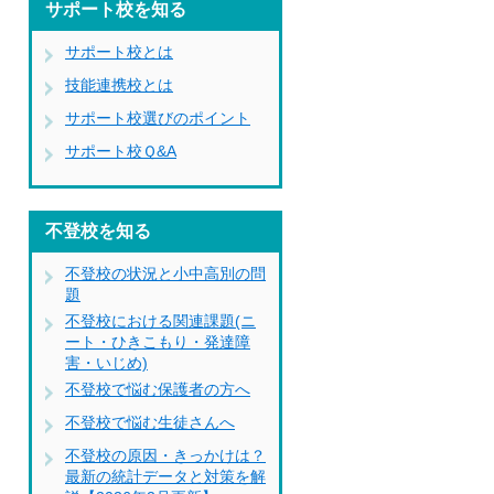
サポート校を知る
サポート校とは
技能連携校とは
サポート校選びのポイント
サポート校Ｑ&A
不登校を知る
不登校の状況と小中高別の問
題
不登校における関連課題(ニ
ート・ひきこもり・発達障
害・いじめ)
不登校で悩む保護者の方へ
不登校で悩む生徒さんへ
不登校の原因・きっかけは？
最新の統計データと対策を解