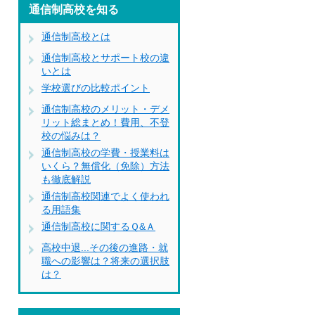
通信制高校を知る
通信制高校とは
通信制高校とサポート校の違
いとは
学校選びの比較ポイント
通信制高校のメリット・デメ
リット総まとめ！費用、不登
校の悩みは？
通信制高校の学費・授業料は
いくら？無償化（免除）方法
も徹底解説
通信制高校関連でよく使われ
る用語集
通信制高校に関するＱ&Ａ
高校中退...その後の進路・就
職への影響は？将来の選択肢
は？