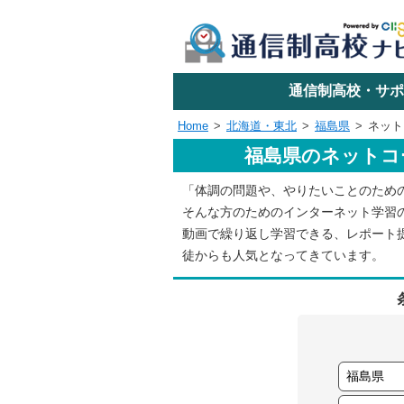
学校名で探す
通信制高校・サポ
Home
北海道・東北
福島県
ネット
福島県のネットコ
エリアか
「体調の問題や、やりたいことのため
そんな方のためのインターネット学習
関東
動画で繰り返し学習できる、レポート
徒からも人気となってきています。
東海
近畿
四国