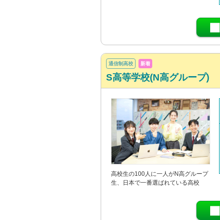
通信制高校
新着
S高等学校(N高グループ)
高校生の100人に一人がN高グループ
生、日本で一番選ばれている高校