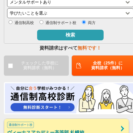
閉じる
通信制高校
通信制サポート校
両方
検索
資料請求はすべて
無料です！
チェックした学校に
全校（25件）に
資料請求（無料）
資料請求（無料）
通信制サポート校
ヴィーナスアカデミー高等部 札幌校