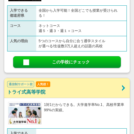
入学できる
全国から入学可能！全国どこでも授業が受けられ
都道府県
る！
コース
ネットコース
週５・週３・週１＋コース
人気の理由
5つのコースから自分に合う通学スタイル
が選べる!生徒数3万人超えの話題の高校
この学校にチェック
通信制サポート校
人気校！
トライ式高等学院
1対1だからできる。大学進学率No.1、高校卒業率
99%の実績。
入学できる