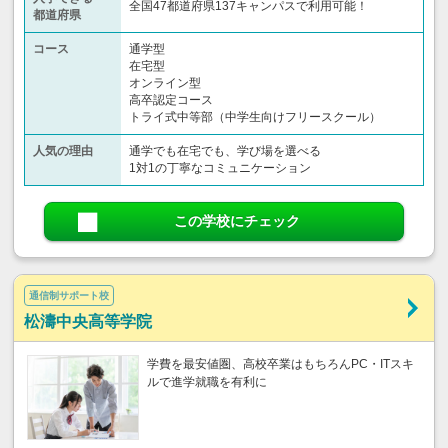
全国47都道府県137キャンパスで利用可能！
都道府県
コース
通学型
在宅型
オンライン型
高卒認定コース
トライ式中等部（中学生向けフリースクール）​
人気の理由
通学でも在宅でも、学び場を選べる
1対1の丁寧なコミュニケーション
この学校にチェック
通信制サポート校
松濤中央高等学院
学費を最安値圏、高校卒業はもちろんPC・ITスキ
ルで進学就職を有利に