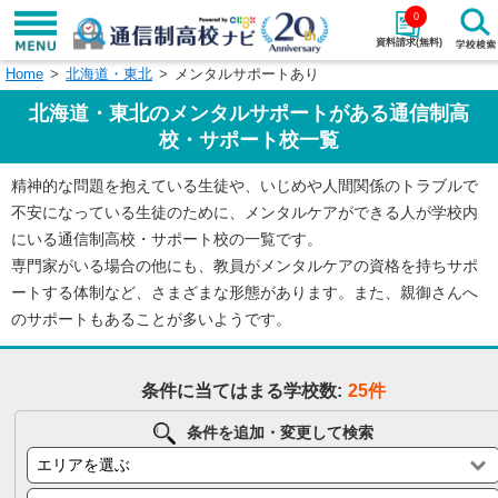
0
資料請求(無料)
Home
北海道・東北
メンタルサポートあり
学校名で探す
北海道・東北のメンタルサポートがある通信制高
検索
校・サポート校一覧
精神的な問題を抱えている生徒や、いじめや人間関係のトラブルで
エリアから探す
特徴から探す
不安になっている生徒のために、メンタルケアができる人が学校内
にいる通信制高校・サポート校の一覧です。
エリアを選択して探す
専門家がいる場合の他にも、教員がメンタルケアの資格を持ちサポ
関東
北海道・東北
ートする体制など、さまざまな形態があります。また、親御さんへ
のサポートもあることが多いようです。
東海
北陸・甲信越
条件に当てはまる学校数:
25件
近畿
中国
条件を追加・変更して検索
四国
九州・沖縄