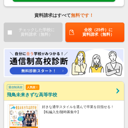
資料請求はすべて
無料です！
チェックした学校に
全校（25件）に
資料請求（無料）
資料請求（無料）
通信制高校
人気校！
飛鳥未来きずな高等学校
好きな通学スタイルを選んで卒業を目指せる！
【転編入生/随時募集中】