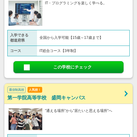
IT・プログラミングを楽しく学べる。
入学できる
全国から入学可能【15歳～17歳まで】
都道府県
コース
IT総合コース【3年制】
この学校にチェック
通信制高校
人気校！
第一学院高等学校 盛岡キャンパス
”通える場所”から”居たいと思える場所”へ