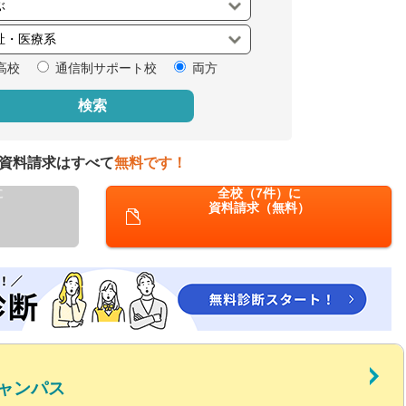
閉じる
高校
通信制サポート校
両方
検索
資料請求はすべて
無料です！
に
全校（7件）に
資料請求（無料）
ャンパス