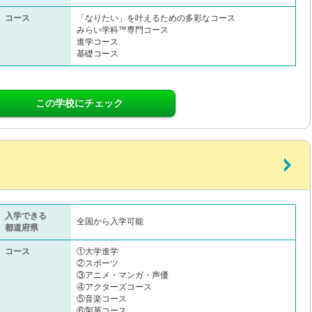
コース
「なりたい」を叶えるための多彩なコース
みらい学科™専門コース
進学コース
基礎コース
この学校にチェック
入学できる
全国から入学可能
都道府県
コース
①大学進学
②スポーツ
③アニメ・マンガ・声優
④アクターズコース
⑤音楽コース
⑥製菓コース