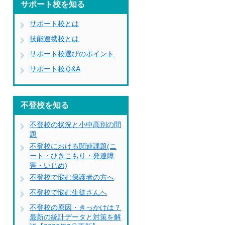
サポート校を知る
サポート校とは
技能連携校とは
サポート校選びのポイント
サポート校Ｑ&A
不登校を知る
不登校の状況と小中高別の問
題
不登校における関連課題(ニ
ート・ひきこもり・発達障
害・いじめ)
不登校で悩む保護者の方へ
不登校で悩む生徒さんへ
不登校の原因・きっかけは？
最新の統計データと対策を解