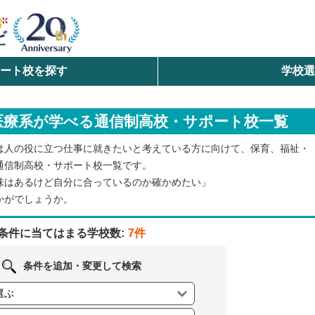
ート校を探す
学校
検索
医療系が学べる通信制高校・サポート校一覧
ら探す
は人の役に立つ仕事に就きたいと考えている方に向けて、保育、福祉・
エリアを選択して探す
通信制高校・サポート校一覧です。
味はあるけど自分に合っているのか確かめたい」
北海道・東北
かがでしょうか。
北陸・甲信越
条件に当てはまる学校数:
7件
中国
条件を追加・変更して検索
九州・沖縄