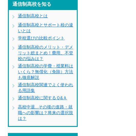
通信制高校を知る
通信制高校とは
通信制高校とサポート校の違
いとは
学校選びの比較ポイント
通信制高校のメリット・デメ
リット総まとめ！費用、不登
校の悩みは？
通信制高校の学費・授業料は
いくら？無償化（免除）方法
も徹底解説
通信制高校関連でよく使われ
る用語集
通信制高校に関するＱ&Ａ
高校中退...その後の進路・就
職への影響は？将来の選択肢
は？