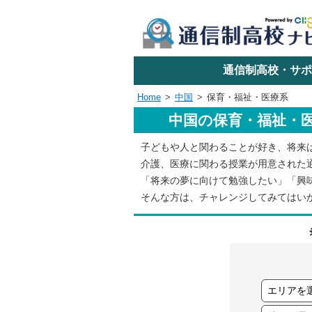
学校名で探す
通信制高校・サポ
Home
中国
保育・福祉・医療系
中国の保育・福祉・
エリアか
子どもや人と関わることが好き、将来
介護、医療に関わる授業が用意された
関東
「将来の夢に向けて勉強したい」「興
そんな方は、チャレンジしてみてはい
東海
近畿
四国