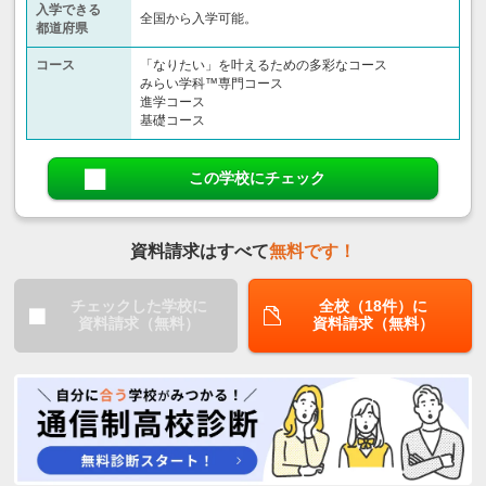
入学できる
全国から入学可能。
都道府県
コース
「なりたい」を叶えるための多彩なコース
みらい学科™専門コース
進学コース
基礎コース
この学校にチェック
資料請求はすべて
無料です！
チェックした学校に
全校（18件）に
資料請求（無料）
資料請求（無料）