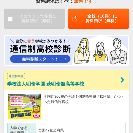
資料請求はすべて
無料です！
チェックした学校に
全校（18件）に
資料請求（無料）
資料請求（無料）
通信制高校
学校法人明倫学園 萩明倫館高等学校
全国約300校の実績！個別指導塾「松陰塾」がつく
った通信制高校
入学できる
全国47都道府県
都道府県