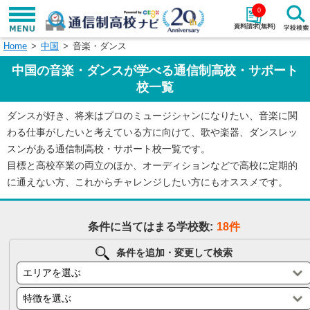
0
資料請求(無料)
Home
中国
音楽・ダンス
学校名で探す
中国の音楽・ダンスが学べる通信制高校・サポート
検索
校一覧
ダンスが好き、将来はプロのミュージシャンになりたい、音楽に関
エリアから探す
特徴から探す
わる仕事がしたいと考えている方に向けて、歌や楽器、ダンスレッ
スンがある通信制高校・サポート校一覧です。
エリアを選択して探す
目標と高校卒業の両立のほか、オーディションなどで高校に定期的
関東
北海道・東北
に通えない方、これからチャレンジしたい方にもオススメです。
東海
北陸・甲信越
条件に当てはまる学校数:
18件
近畿
中国
条件を追加・変更して検索
四国
九州・沖縄