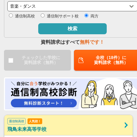
閉じる
通信制高校
通信制サポート校
両方
検索
資料請求はすべて
無料です！
チェックした学校に
全校（18件）に
資料請求（無料）
資料請求（無料）
通信制高校
人気校！
飛鳥未来高等学校