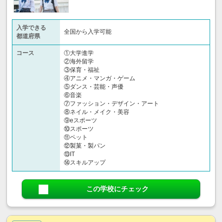
入学できる
全国から入学可能
都道府県
コース
①大学進学
②海外留学
③保育・福祉
④アニメ・マンガ・ゲーム
⑤ダンス・芸能・声優
⑥音楽
⑦ファッション・デザイン・アート
⑧ネイル・メイク・美容
⑨eスポーツ
⑩スポーツ
⑪ペット
⑫製菓・製パン
⑬IT
⑭スキルアップ
この学校にチェック