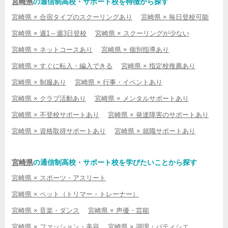
宮崎県
の通信制高校・サポート校を特徴から探す
宮崎県 × 合宿タイプのスクーリングあり
宮崎県 × 毎日登校可能
宮崎県 × 週1～週3日登校
宮崎県 × スクーリングが少ない
宮崎県 × ネットコースあり
宮崎県 × 個別指導あり
宮崎県 × すぐに転入・編入できる
宮崎県 × 指定校推薦あり
宮崎県 × 制服あり
宮崎県 × 行事・イベントあり
宮崎県 × クラブ活動あり
宮崎県 × メンタルサポートあり
宮崎県 × 不登校サポートあり
宮崎県 × 発達障害のサポートあり
宮崎県 × 資格取得サポートあり
宮崎県 × 就職サポートあり
宮崎県
の通信制高校・サポート校を学びたいことから探す
宮崎県 × スポーツ・アスリート
宮崎県 × ペット（トリマー・トレーナー）
宮崎県 × 音楽・ダンス
宮崎県 × 声優・芸能
宮崎県 × ファッション・美容
宮崎県 × 調理・パティシエ