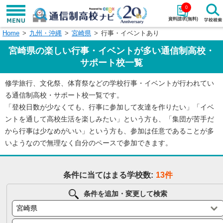
0
資料請求(無料)
Home
九州・沖縄
宮崎県
行事・イベントあり
学校名で探す
宮崎県の楽しい行事・イベントが多い通信制高校・
検索
サポート校一覧
修学旅行、文化祭、体育祭などの学校行事・イベントが行われてい
エリアから探す
特徴から探す
る通信制高校・サポート校一覧です。
「登校日数が少なくても、行事に参加して友達を作りたい」「イベ
エリアを選択して探す
ントを通して高校生活を楽しみたい」という方も、「集団が苦手だ
関東
北海道・東北
から行事は少なめがいい」という方も、参加は任意であることが多
いようなので無理なく自分のペースで参加できます。
東海
北陸・甲信越
条件に当てはまる学校数:
13件
近畿
中国
条件を追加・変更して検索
四国
九州・沖縄