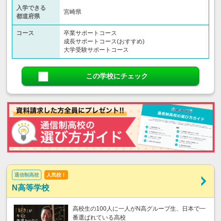
入学できる
宮崎県
都道府県
コース
卒業サポートコース
成長サポートコース(おすすめ)
大学受験サポートコース
この学校にチェック
通信制高校
人気校！
N高等学校
高校生の100人に一人がN高グループ生、日本で一
番選ばれている高校