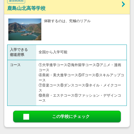
通信制高校
鹿島山北高等学校
体験するのは、究極のリアル
入学できる
全国から入学可能
都道府県
コース
①大学進学コース②海外留学コース③アニメ・漫画
コース
④美術・美大進学コース⑤ITコース⑥スキルアップコ
ース
⑦音楽コース⑧ダンスコース⑨ネイル・メイクコー
ス
⑩美容・エステコース⑪ファッション・デザインコ
ース
この学校にチェック