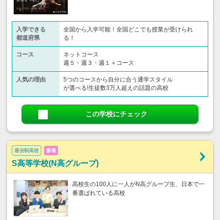
入学できる
全国から入学可能！全国どこでも授業が受けられ
都道府県
る！
コース
ネットコース
週５・週３・週１＋コース
人気の理由
5つのコースから自分に合う通学スタイル
が選べる!生徒数3万人超えの話題の高校
この学校にチェック
通信制高校
新着
S高等学校(N高グループ)
高校生の100人に一人がN高グループ生、日本で一
番選ばれている高校