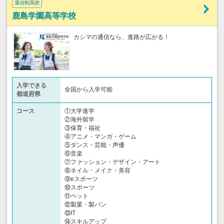
通信制高校
鹿島学園高等学校
カシマの通信なら、進路が広がる！
入学できる
全国から入学可能
都道府県
コース
①大学進学
②海外留学
③保育・福祉
④アニメ・マンガ・ゲーム
⑤ダンス・芸能・声優
⑥音楽
⑦ファッション・デザイン・アート
⑧ネイル・メイク・美容
⑨eスポーツ
⑩スポーツ
⑪ペット
⑫製菓・製パン
⑬IT
⑭スキルアップ