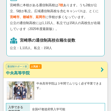
宮崎県に本校がある通信制高校は
7校
あります。うち2校が公
立、5校が私立。広域通信制高校を含むキャンパスは、とくに
宮崎市、都城市、延岡市
に学校が多くなっています。
公立の通信制高校には1,115人、私立では158人の高校生が在籍
しています（2025年度最新版）。
宮崎県の通信制高校在籍生徒数
公立：1,115人、私立：158人
通信制サポート校
人気校！
中央高等学院
中央高等学院は３年間でムリなく必ず卒業できま
す。
入学できる
全国47都道府県入学可能