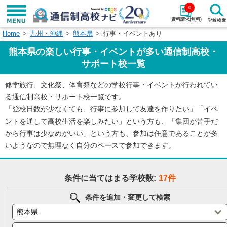
0
資料請求(無料)
Home
九州・沖縄
熊本県
行事・イベントあり
学校名で探す
熊本県の楽しい行事・イベントが多い通信制高校・
検索
サポート校一覧
修学旅行、文化祭、体育祭などの学校行事・イベントが行われてい
エリアから探す
特徴から探す
る通信制高校・サポート校一覧です。
「登校日数が少なくても、行事に参加して友達を作りたい」「イベ
エリアを選択して探す
ントを通して高校生活を楽しみたい」という方も、「集団が苦手だ
関東
北海道・東北
から行事は少なめがいい」という方も、参加は任意であることが多
いようなので無理なく自分のペースで参加できます。
東海
北陸・甲信越
条件に当てはまる学校数:
17件
近畿
中国
条件を追加・変更して検索
四国
九州・沖縄