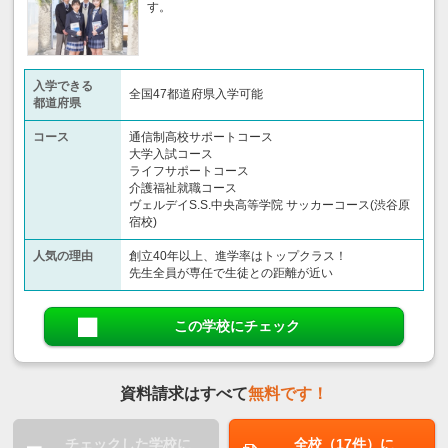
す。
入学できる
全国47都道府県入学可能
都道府県
コース
通信制高校サポートコース
大学入試コース
ライフサポートコース
介護福祉就職コース
ヴェルデイS.S.中央高等学院 サッカーコース(渋谷原
宿校)
人気の理由
創立40年以上、進学率はトップクラス！
先生全員が専任で生徒との距離が近い
この学校にチェック
資料請求はすべて
無料です！
チェックした学校に
全校（17件）に