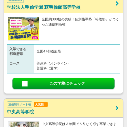
学校法人明倫学園 萩明倫館高等学校
全国約300校の実績！個別指導塾「松陰塾」がつく
った通信制高校
入学できる
全国47都道府県
都道府県
コース
普通科（オンライン）
普通科（通学）
この学校にチェック
通信制サポート校
人気校！
中央高等学院
中央高等学院は３年間でムリなく必ず卒業できま