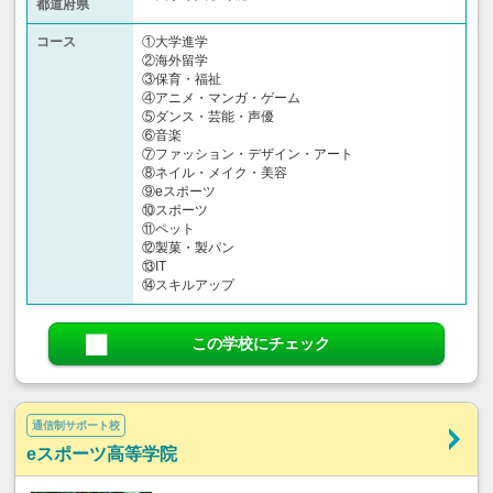
都道府県
コース
①大学進学
②海外留学
③保育・福祉
④アニメ・マンガ・ゲーム
⑤ダンス・芸能・声優
⑥音楽
⑦ファッション・デザイン・アート
⑧ネイル・メイク・美容
⑨eスポーツ
⑩スポーツ
⑪ペット
⑫製菓・製パン
⑬IT
⑭スキルアップ
この学校にチェック
通信制サポート校
eスポーツ高等学院