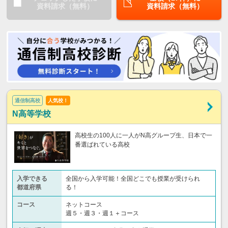
資料請求（無料）
資料請求（無料）
通信制高校
人気校！
N高等学校
高校生の100人に一人がN高グループ生、日本で一
番選ばれている高校
入学できる
全国から入学可能！全国どこでも授業が受けられ
都道府県
る！
コース
ネットコース
週５・週３・週１＋コース