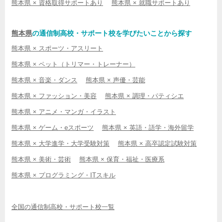
熊本県 × 資格取得サポートあり
熊本県 × 就職サポートあり
熊本県
の通信制高校・サポート校を学びたいことから探す
熊本県 × スポーツ・アスリート
熊本県 × ペット（トリマー・トレーナー）
熊本県 × 音楽・ダンス
熊本県 × 声優・芸能
熊本県 × ファッション・美容
熊本県 × 調理・パティシエ
熊本県 × アニメ・マンガ・イラスト
熊本県 × ゲーム・eスポーツ
熊本県 × 英語・語学・海外留学
熊本県 × 大学進学・大学受験対策
熊本県 × 高卒認定試験対策
熊本県 × 美術・芸術
熊本県 × 保育・福祉・医療系
熊本県 × プログラミング・ITスキル
全国の通信制高校・サポート校一覧