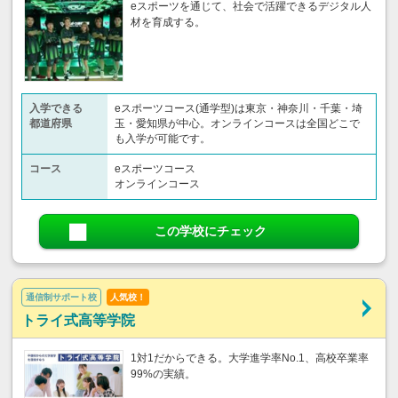
eスポーツを通じて、社会で活躍できるデジタル人
材を育成する。
入学できる
eスポーツコース(通学型)は東京・神奈川・千葉・埼
都道府県
玉・愛知県が中心。オンラインコースは全国どこで
も入学が可能です。
コース
eスポーツコース
オンラインコース
この学校にチェック
通信制サポート校
人気校！
トライ式高等学院
1対1だからできる。大学進学率No.1、高校卒業率
99%の実績。