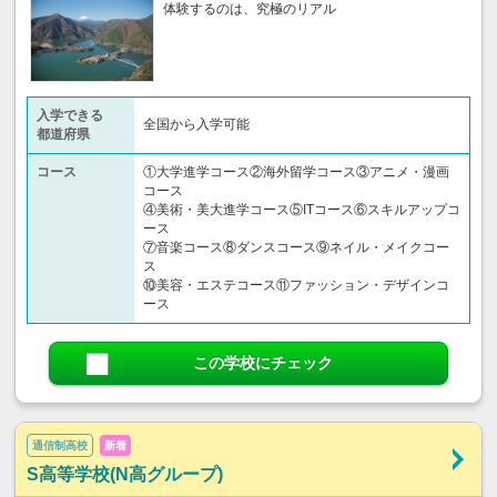
体験するのは、究極のリアル
入学できる
全国から入学可能
都道府県
コース
①大学進学コース②海外留学コース③アニメ・漫画
コース
④美術・美大進学コース⑤ITコース⑥スキルアップコ
ース
⑦音楽コース⑧ダンスコース⑨ネイル・メイクコー
ス
⑩美容・エステコース⑪ファッション・デザインコ
ース
この学校にチェック
通信制高校
新着
S高等学校(N高グループ)