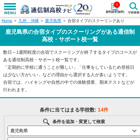
0
資料請求(無料)
Home
九州・沖縄
鹿児島県
合宿タイプのスクーリングあり
学校名で探す
鹿児島県の合宿タイプのスクーリングがある通信制
検索
高校・サポート校一覧
数日～1週間程度の合宿でスクーリングが終了するタイプのコースが
エリアから探す
特徴から探す
ある通信制高校・サポート校一覧です。
「定期的に学校に通うことが難しい」「仕事をしているため登校日
エリアを選択して探す
は少ない方がいい」などの理由から選択する人が多いようです。
関東
北海道・東北
合宿では、ハイキングや自然の中での体験授業、期末テストなどが
行われます。
東海
北陸・甲信越
条件に当てはまる学校数:
14件
近畿
中国
条件を追加・変更して検索
四国
九州・沖縄