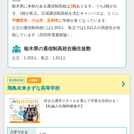
栃木県に本校がある通信制高校は
3校
あります。うち2校が公
立、1校が私立。広域通信制高校を含むキャンパスは、とくに
宇都宮市、小山市、足利市
に学校が多くなっています。
公立の通信制高校には1,103人、私立では1,611人の高校生が在
籍しています（2025年度最新版）。
栃木県の通信制高校在籍生徒数
公立：1,103人、私立：1,611人
通信制高校
人気校！
飛鳥未来きずな高等学校
好きな通学スタイルを選んで卒業を目指せる！
【転編入生/随時募集中】
入学できる