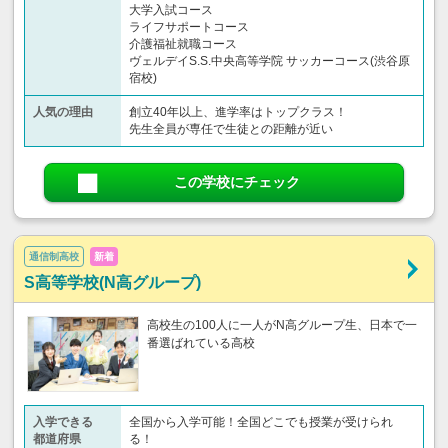
大学入試コース
ライフサポートコース
介護福祉就職コース
ヴェルデイS.S.中央高等学院 サッカーコース(渋谷原
宿校)
人気の理由
創立40年以上、進学率はトップクラス！
先生全員が専任で生徒との距離が近い
この学校にチェック
通信制高校
新着
S高等学校(N高グループ)
高校生の100人に一人がN高グループ生、日本で一
番選ばれている高校
入学できる
全国から入学可能！全国どこでも授業が受けられ
都道府県
る！