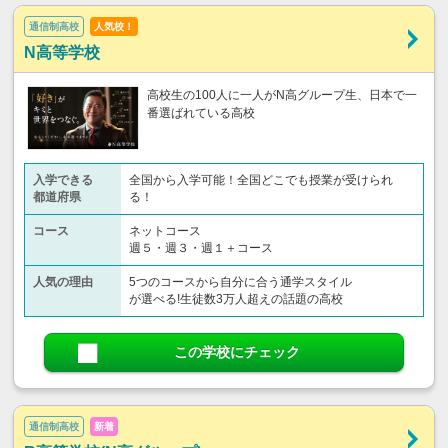
通信制高校
人気校！
N高等学校
高校生の100人に一人がN高グループ生、日本で一
番選ばれている高校
入学できる
全国から入学可能！全国どこでも授業が受けられ
都道府県
る！
コース
ネットコース
週５・週３・週１＋コース
人気の理由
5つのコースから自分に合う通学スタイル
が選べる!生徒数3万人超えの話題の高校
この学校にチェック
通信制高校
新着