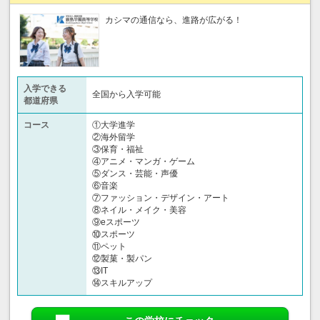
カシマの通信なら、進路が広がる！
入学できる
全国から入学可能
都道府県
コース
①大学進学
②海外留学
③保育・福祉
④アニメ・マンガ・ゲーム
⑤ダンス・芸能・声優
⑥音楽
⑦ファッション・デザイン・アート
⑧ネイル・メイク・美容
⑨eスポーツ
⑩スポーツ
⑪ペット
⑫製菓・製パン
⑬IT
⑭スキルアップ