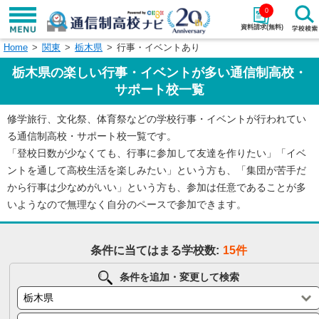
0
資料請求(無料)
Home
関東
栃木県
行事・イベントあり
学校名で探す
栃木県の楽しい行事・イベントが多い通信制高校・
検索
サポート校一覧
修学旅行、文化祭、体育祭などの学校行事・イベントが行われてい
エリアから探す
特徴から探す
る通信制高校・サポート校一覧です。
「登校日数が少なくても、行事に参加して友達を作りたい」「イベ
エリアを選択して探す
ントを通して高校生活を楽しみたい」という方も、「集団が苦手だ
関東
北海道・東北
から行事は少なめがいい」という方も、参加は任意であることが多
いようなので無理なく自分のペースで参加できます。
東海
北陸・甲信越
条件に当てはまる学校数:
15件
近畿
中国
条件を追加・変更して検索
四国
九州・沖縄