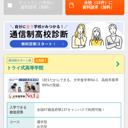
チェックした学校に
全校（15件）に
資料請求（無料）
資料請求（無料）
通信制サポート校
人気校！
トライ式高等学院
1対1だからできる。大学進学率No.1、高校卒業率
99%の実績。
入学できる
全国47都道府県137キャンパスで利用可能！
都道府県
コース
通学型
在宅型