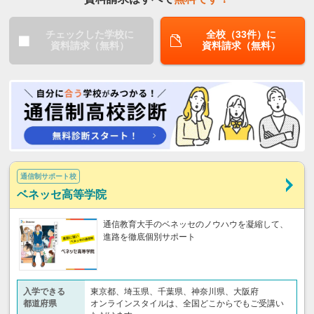
チェックした学校に
全校（33件）に
資料請求（無料）
資料請求（無料）
通信制サポート校
ベネッセ高等学院
通信教育大手のベネッセのノウハウを凝縮して、
進路を徹底個別サポート
入学できる
東京都、埼玉県、千葉県、神奈川県、大阪府
都道府県
オンラインスタイルは、全国どこからでもご受講い