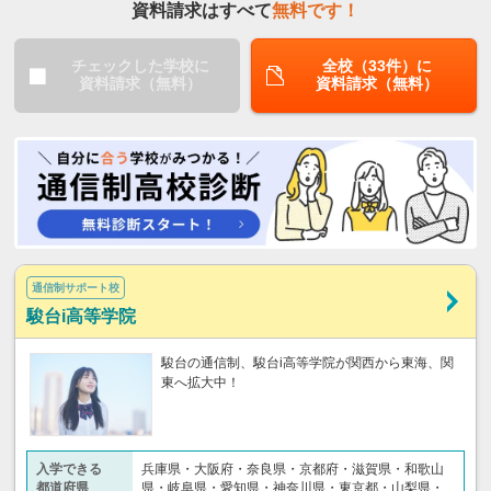
資料請求はすべて
無料です！
チェックした学校に
全校（33件）に
資料請求（無料）
資料請求（無料）
通信制サポート校
駿台i高等学院
駿台の通信制、駿台i高等学院が関西から東海、関
東へ拡大中！
入学できる
兵庫県・大阪府・奈良県・京都府・滋賀県・和歌山
都道府県
県・岐阜県・愛知県・神奈川県・東京都・山梨県・