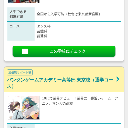
入学できる
全国から入学可能（校舎は東京都新宿区）
都道府県
コース
ダンス科
芸能科
普通科
この学校にチェック
通信制サポート校
バンタンゲームアカデミー高等部 東京校（通学コー
ス）
10代で業界デビュー！業界に一番近いゲーム、ア
ニメ、マンガの高校