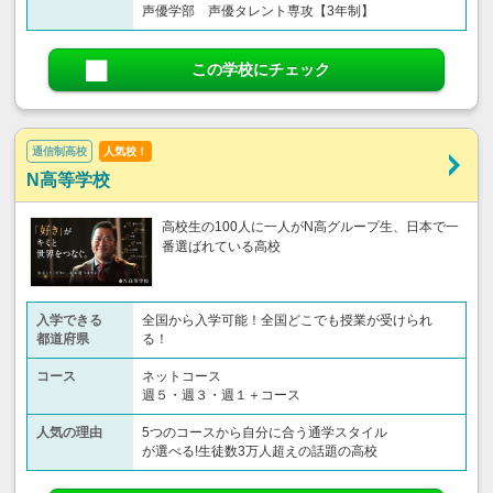
声優学部 声優タレント専攻【3年制】
この学校にチェック
通信制高校
人気校！
N高等学校
高校生の100人に一人がN高グループ生、日本で一
番選ばれている高校
入学できる
全国から入学可能！全国どこでも授業が受けられ
都道府県
る！
コース
ネットコース
週５・週３・週１＋コース
人気の理由
5つのコースから自分に合う通学スタイル
が選べる!生徒数3万人超えの話題の高校