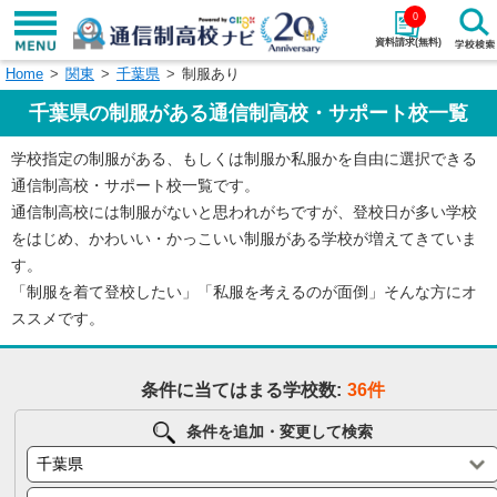
0
資料請求(無料)
Home
関東
千葉県
制服あり
学校名で探す
千葉県の制服がある通信制高校・サポート校一覧
検索
学校指定の制服がある、もしくは制服か私服かを自由に選択できる
通信制高校・サポート校一覧です。
エリアから探す
特徴から探す
通信制高校には制服がないと思われがちですが、登校日が多い学校
をはじめ、かわいい・かっこいい制服がある学校が増えてきていま
エリアを選択して探す
す。
関東
北海道・東北
「制服を着て登校したい」「私服を考えるのが面倒」そんな方にオ
ススメです。
東海
北陸・甲信越
条件に当てはまる学校数:
36件
近畿
中国
条件を追加・変更して検索
四国
九州・沖縄