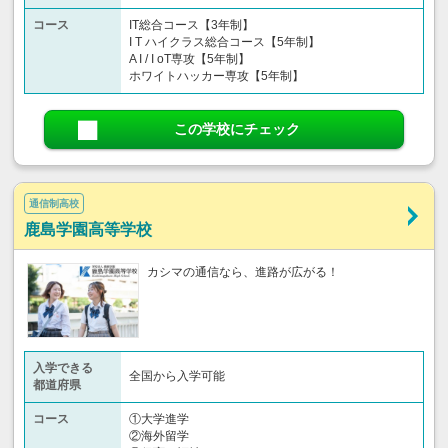
コース
IT総合コース【3年制】
I T ハイクラス総合コース【5年制】
A I / I oT専攻【5年制】
ホワイトハッカー専攻【5年制】
この学校にチェック
通信制高校
鹿島学園高等学校
カシマの通信なら、進路が広がる！
入学できる
全国から入学可能
都道府県
コース
①大学進学
②海外留学