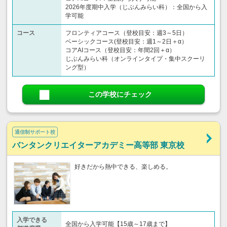
2026年度期中入学（じぶんみらい科）：全国から入
学可能
コース
フロンティアコース（登校目安：週3～5日）
ベーシックコース(登校目安：週1～2日＋α）
コアAIコース（登校目安：年間2回＋α）
じぶんみらい科（オンラインタイプ・集中スクーリ
ング型）
この学校にチェック
通信制サポート校
バンタンクリエイターアカデミー高等部 東京校
好きだから熱中できる、楽しめる。
入学できる
全国から入学可能【15歳～17歳まで】