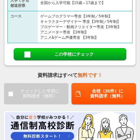
入学できる
全国から入学可能【15歳～17歳まで】
都道府県
コース
ゲームプログラマー専攻【3年制／5年制】
キャラクターデザイナー 専攻【3年制／5年制】
プロゲーマー・動画クリエイター専攻【3年制】
アニメーター専攻 【3年制】
アニメ&ゲーム声優専攻 【3年制】
この学校にチェック
資料請求はすべて
無料です！
チェックした学校に
全校（36件）に
資料請求（無料）
資料請求（無料）