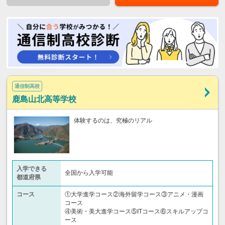
通信制高校
鹿島山北高等学校
体験するのは、究極のリアル
入学できる
全国から入学可能
都道府県
コース
①大学進学コース②海外留学コース③アニメ・漫画
コース
④美術・美大進学コース⑤ITコース⑥スキルアップコ
ース