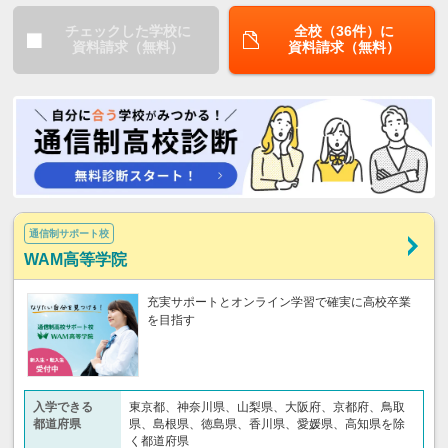
チェックした学校に
全校（36件）に
資料請求（無料）
資料請求（無料）
通信制サポート校
WAM高等学院
充実サポートとオンライン学習で確実に高校卒業
を目指す
入学できる
東京都、神奈川県、山梨県、大阪府、京都府、鳥取
都道府県
県、島根県、徳島県、香川県、愛媛県、高知県を除
く都道府県