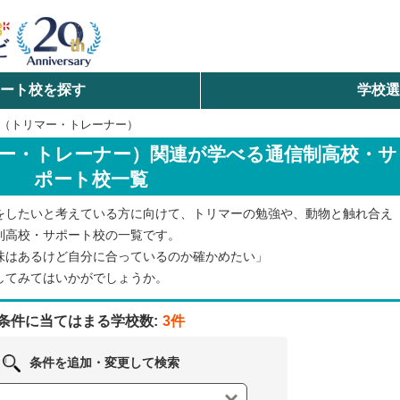
ート校を探す
学校
検索
（トリマー・トレーナー）
ー・トレーナー）関連が学べる通信制高校・サ
ら探す
ポート校一覧
エリアを選択して探す
をしたいと考えている方に向けて、トリマーの勉強や、動物と触れ合え
北海道・東北
制高校・サポート校の一覧です。
味はあるけど自分に合っているのか確かめたい」
北陸・甲信越
してみてはいかがでしょうか。
条件に当てはまる学校数:
3件
中国
条件を追加・変更して検索
九州・沖縄