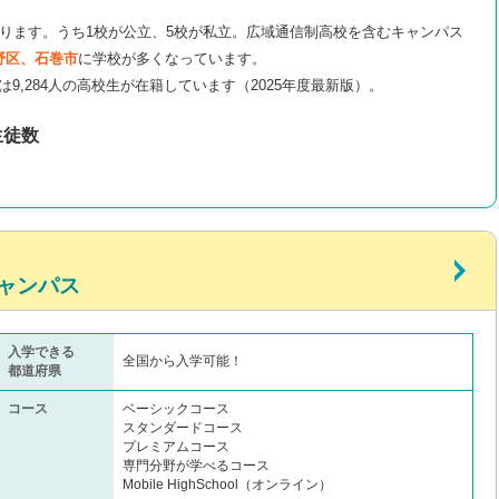
ります。うち1校が公立、5校が私立。広域通信制高校を含むキャンパス
野区、石巻市
に学校が多くなっています。
は9,284人の高校生が在籍しています（2025年度最新版）。
生徒数
ャンパス
入学できる
全国から入学可能！
都道府県
コース
ベーシックコース
スタンダードコース
プレミアムコース
専門分野が学べるコース
Mobile HighSchool（オンライン）