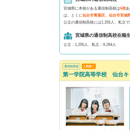
宮城県に本校がある通信制高校は
6校
あ
は、とくに
仙台市青葉区、仙台市宮城
公立の通信制高校には1,255人、私立で
宮城県の通信制高校在籍
公立：1,255人、私立：9,284人
通信制高校
人気校！
第一学院高等学校 仙台キ