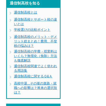
通信制高校を知る
通信制高校とは
通信制高校とサポート校の違
いとは
学校選びの比較ポイント
通信制高校のメリット・デメ
リット総まとめ！費用、不登
校の悩みは？
通信制高校の学費・授業料は
いくら？無償化（免除）方法
も徹底解説
通信制高校関連でよく使われ
る用語集
通信制高校に関するＱ&Ａ
高校中退...その後の進路・就
職への影響は？将来の選択肢
は？