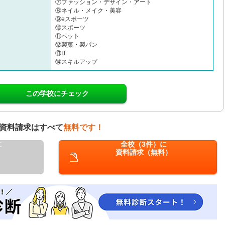
⑦ファッション・デザイン・アート
⑧ネイル・メイク・美容
⑨eスポーツ
⑩スポーツ
⑪ペット
⑫製菓・製パン
⑬IT
⑭スキルアップ
この学校にチェック
資料請求はすべて
無料です！
に
全校（3件）に
資料請求（無料）