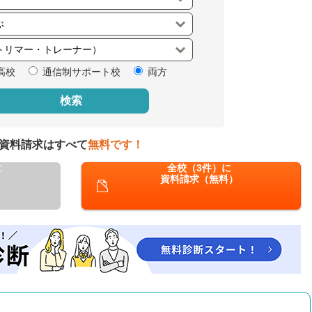
閉じる
高校
通信制サポート校
両方
検索
資料請求はすべて
無料です！
に
全校（3件）に
資料請求（無料）