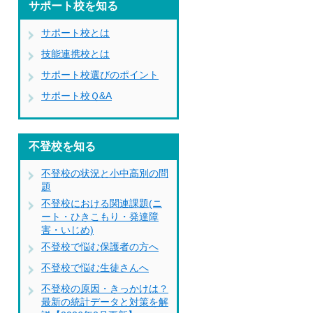
サポート校を知る
サポート校とは
技能連携校とは
サポート校選びのポイント
サポート校Ｑ&A
不登校を知る
不登校の状況と小中高別の問
題
不登校における関連課題(ニ
ート・ひきこもり・発達障
害・いじめ)
不登校で悩む保護者の方へ
不登校で悩む生徒さんへ
不登校の原因・きっかけは？
最新の統計データと対策を解