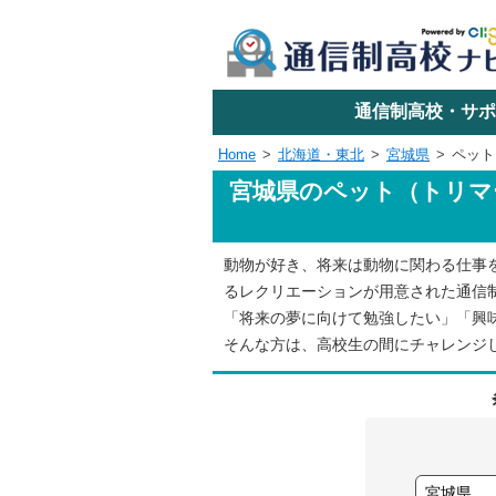
学校名で探す
通信制高校・サポ
Home
北海道・東北
宮城県
ペット
宮城県のペット（トリマ
エリアか
動物が好き、将来は動物に関わる仕事
関東
るレクリエーションが用意された通信
「将来の夢に向けて勉強したい」「興
東海
そんな方は、高校生の間にチャレンジ
近畿
四国