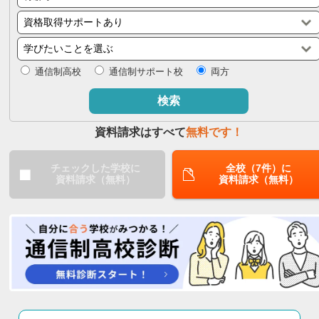
閉じる
通信制高校
通信制サポート校
両方
検索
資料請求はすべて
無料です！
チェックした学校に
全校（7件）に
資料請求（無料）
資料請求（無料）