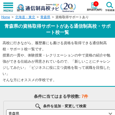
0
資料請求(無料)
Home
北海道・東北
青森県
資格取得サポートあり
学校名で探す
青森県の資格取得サポートがある通信制高校・サポ
検索
ート校一覧
高校に行きながら、履歴書にも書ける資格を取得できる通信制高
エリアから探す
特徴から探す
校・サポート校一覧です。
授業の一貫や、体験授業・レクリエーションの中で資格の紹介や勉
エリアを選択して探す
強ができる仕組みが用意されているので、「新しいことにチャレン
関東
北海道・東北
ジしてみたい」「ビジネスに役に立つ資格を取って就職を目指した
い」
東海
北陸・甲信越
そんな方にオススメの学校です。
近畿
中国
条件に当てはまる学校数:
7件
四国
九州・沖縄
条件を追加・変更して検索