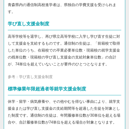
青森県内の通信制高校進学者は、県独自の学費支援を受けられま
す。
学び直し支援金制度
高等学校等を退学し、再び県立高等学校に入学し学び直す生徒に対
して支援金を支給するものです。通信制の生徒は、「前籍校で取得
した単位のうち、在籍校での卒業必要単位数・現籍校の就学支援金
の残単位数・現籍校の学び直し支援金の支給対象単位数」の合計
が、74単位を超えていないことが要件のひとつとなります。
参考：
学び直し支援金制度
標準修業年限超過者等就学支援金制度
休学・留学・病気療養や、その他やむを得ない事由により、就学支
援金または学び直し支援金の支給期間等を超過した生徒を対象とし
た制度です。通信制の生徒は、年間履修単位数が30単位を超える場
合や、合計履修単位数が74単位を超える場合が対象となります。