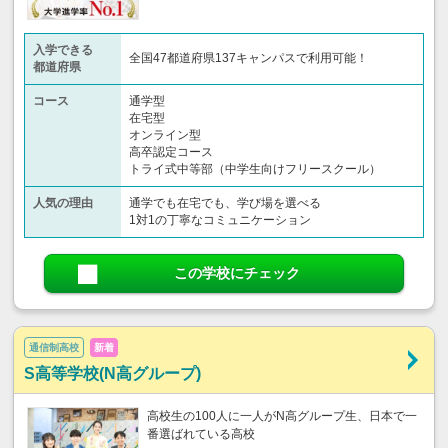
入学できる
全国47都道府県137キャンパスで利用可能！
都道府県
コース
通学型
在宅型
オンライン型
高卒認定コース
トライ式中等部（中学生向けフリースクール）​
人気の理由
通学でも在宅でも、学び場を選べる
1対1の丁寧なコミュニケーション
この学校にチェック
通信制高校
新着
S高等学校(N高グループ)
高校生の100人に一人がN高グループ生、日本で一
番選ばれている高校