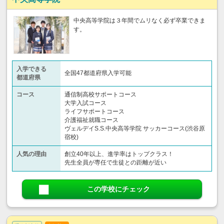
中央高等学院は３年間でムリなく必ず卒業できま
す。
入学できる
全国47都道府県入学可能
都道府県
コース
通信制高校サポートコース
大学入試コース
ライフサポートコース
介護福祉就職コース
ヴェルデイS.S.中央高等学院 サッカーコース(渋谷原
宿校)
人気の理由
創立40年以上、進学率はトップクラス！
先生全員が専任で生徒との距離が近い
この学校にチェック