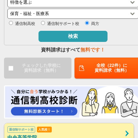
閉じる
通信制高校
通信制サポート校
両方
検索
資料請求はすべて
無料です！
チェックした学校に
全校（22件）に
資料請求（無料）
資料請求（無料）
通信制サポート校
人気校！
中央高等学院