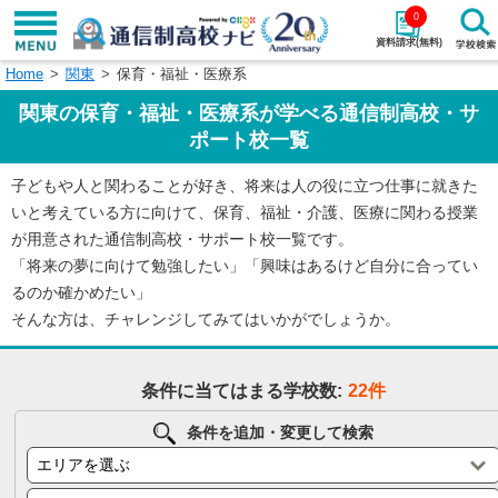
0
資料請求(無料)
Home
関東
保育・福祉・医療系
学校名で探す
関東の保育・福祉・医療系が学べる通信制高校・サ
検索
ポート校一覧
子どもや人と関わることが好き、将来は人の役に立つ仕事に就きた
エリアから探す
特徴から探す
いと考えている方に向けて、保育、福祉・介護、医療に関わる授業
が用意された通信制高校・サポート校一覧です。
エリアを選択して探す
「将来の夢に向けて勉強したい」「興味はあるけど自分に合ってい
関東
北海道・東北
るのか確かめたい」
そんな方は、チャレンジしてみてはいかがでしょうか。
東海
北陸・甲信越
条件に当てはまる学校数:
22件
近畿
中国
条件を追加・変更して検索
四国
九州・沖縄