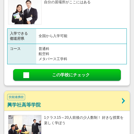
自分の居場所がここにはある
入学できる
全国から入学可能
都道府県
コース
普通科
航空科
メタバース工学科
この学校にチェック
技能連携校
興学社高等学院
1クラス15～20人前後の少人数制！ 好きな授業を
楽しく学ぼう