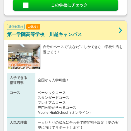
この学校にチェック
通信制高校
人気校！
第一学院高等学校 川越キャンパス
自分のペースで“あなた”にしかできない学校生活を
過ごそう！
入学できる
全国から入学可能！
都道府県
コース
ベーシックコース
スタンダードコース
プレミアムコース
専門分野が学べるコース
Mobile HighSchool（オンライン）
人気の理由
一人ひとりの状況に合わせて時間割を設定！夢の実
現に向けてサポートします！