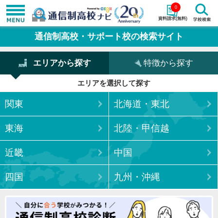
0
資料請求(無料)
学校名で探す
通信制高校・サポート校の検索サイト
検索
エリアから探す
特徴から探す
エリアを選択して探す
エリアから探す
特徴から探す
関東
北海道・東北
エリアを選択して探す
関東
北海道・東北
東海
北陸・甲信越
東海
北陸・甲信越
近畿
中国
近畿
中国
四国
九州・沖縄
四国
九州・沖縄