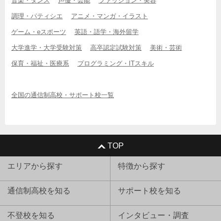
音楽・ダンス
声優・芸能
ファッション・美容
調理・パティシエ
アニメ・マンガ・イラスト
ゲーム・eスポーツ
英語・語学・海外留学
大学進学・大学受験対策
高卒認定試験対策
美術・芸術
保育・福祉・医療系
プログラミング・ITスキル
全国の通信制高校・サポート校一覧
TOP
エリアから探す
特徴から探す
通信制高校を知る
サポート校を知る
不登校を知る
インタビュー・調査