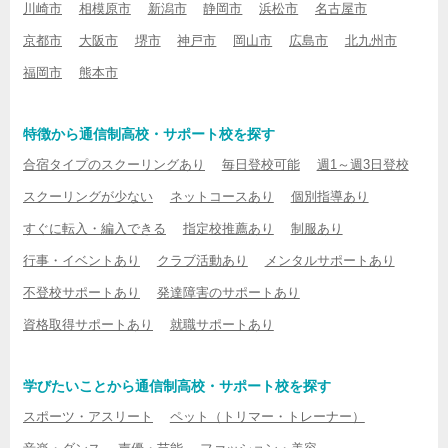
川崎市
相模原市
新潟市
静岡市
浜松市
名古屋市
京都市
大阪市
堺市
神戸市
岡山市
広島市
北九州市
福岡市
熊本市
特徴から通信制高校・サポート校を探す
合宿タイプのスクーリングあり
毎日登校可能
週1～週3日登校
スクーリングが少ない
ネットコースあり
個別指導あり
すぐに転入・編入できる
指定校推薦あり
制服あり
行事・イベントあり
クラブ活動あり
メンタルサポートあり
不登校サポートあり
発達障害のサポートあり
資格取得サポートあり
就職サポートあり
学びたいことから通信制高校・サポート校を探す
スポーツ・アスリート
ペット（トリマー・トレーナー）