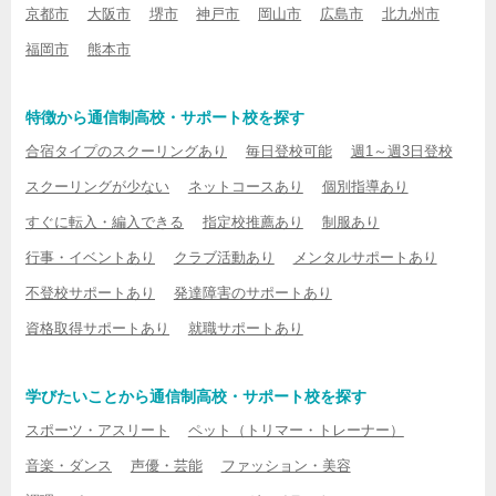
京都市
大阪市
堺市
神戸市
岡山市
広島市
北九州市
福岡市
熊本市
特徴から通信制高校・サポート校を探す
合宿タイプのスクーリングあり
毎日登校可能
週1～週3日登校
スクーリングが少ない
ネットコースあり
個別指導あり
すぐに転入・編入できる
指定校推薦あり
制服あり
行事・イベントあり
クラブ活動あり
メンタルサポートあり
不登校サポートあり
発達障害のサポートあり
資格取得サポートあり
就職サポートあり
学びたいことから通信制高校・サポート校を探す
スポーツ・アスリート
ペット（トリマー・トレーナー）
音楽・ダンス
声優・芸能
ファッション・美容