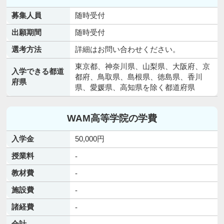
募集人員
随時受付
出願期間
随時受付
選考方法
詳細はお問い合わせください。
東京都、神奈川県、山梨県、大阪府、京
入学できる都道
都府、鳥取県、島根県、徳島県、香川
府県
県、愛媛県、高知県を除く都道府県
WAM高等学院の学費
入学金
50,000円
授業料
-
教材費
-
施設費
-
諸経費
-
合計