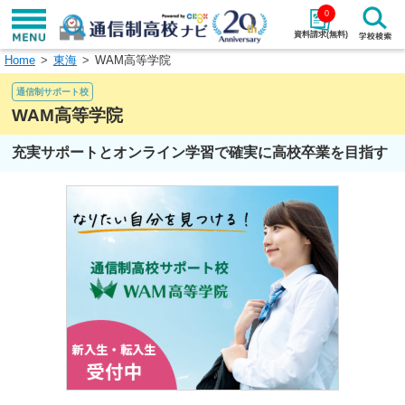
0
資料請求(無料)
Home
東海
WAM高等学院
学校名で探す
通信制サポート校
検索
WAM高等学院
充実サポートとオンライン学習で確実に高校卒業を目指す
エリアから探す
特徴から探す
エリアを選択して探す
関東
北海道・東北
東海
北陸・甲信越
近畿
中国
四国
九州・沖縄