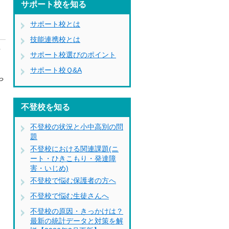
サポート校を知る
サポート校とは
技能連携校とは
方
サポート校選びのポイント
サポート校Ｑ&A
や
不登校を知る
不登校の状況と小中高別の問
題
不登校における関連課題(ニ
ート・ひきこもり・発達障
害・いじめ)
不登校で悩む保護者の方へ
不登校で悩む生徒さんへ
不登校の原因・きっかけは？
最新の統計データと対策を解