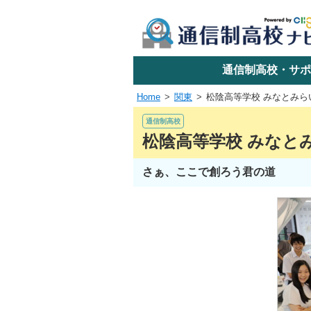
学校名で探す
通信制高校・サポ
Home
関東
松陰高等学校 みなとみら
エリアか
通信制高校
松陰高等学校 みなと
さぁ、ここで創ろう君の道
関東
東海
近畿
四国