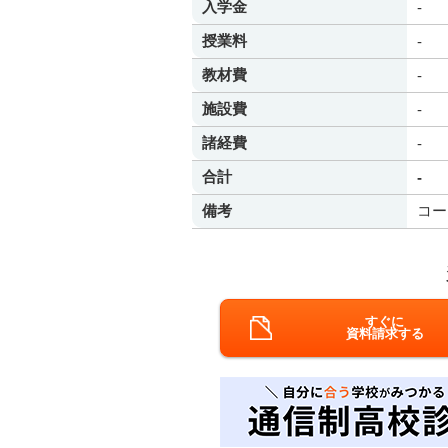
入学金
-
授業料
-
教材費
-
施設費
-
諸経費
-
合計
-
備考
コー
すぐに
資料請求する