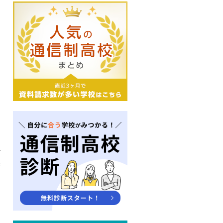
、
ん
然