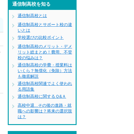
通信制高校を知る
通信制高校とは
通信制高校とサポート校の違
いとは
学校選びの比較ポイント
通信制高校のメリット・デメ
リット総まとめ！費用、不登
で
校の悩みは？
通信制高校の学費・授業料は
いくら？無償化（免除）方法
も徹底解説
通信制高校関連でよく使われ
る用語集
通信制高校に関するＱ&Ａ
き
高校中退...その後の進路・就
職への影響は？将来の選択肢
て
は？