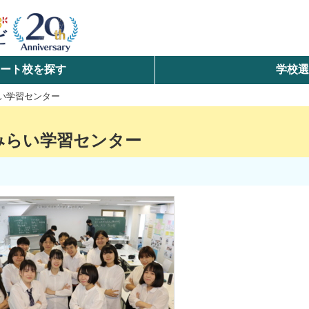
ート校を探す
学校
検索
い学習センター
ら探す
みらい学習センター
エリアを選択して探す
北海道・東北
北陸・甲信越
中国
九州・沖縄