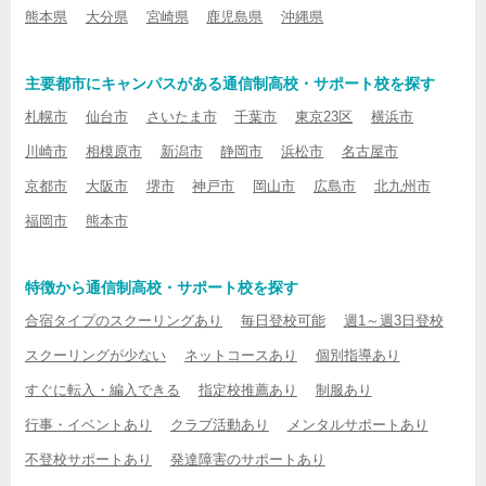
熊本県
大分県
宮崎県
鹿児島県
沖縄県
主要都市にキャンパスがある通信制高校・サポート校を探す
札幌市
仙台市
さいたま市
千葉市
東京23区
横浜市
川崎市
相模原市
新潟市
静岡市
浜松市
名古屋市
京都市
大阪市
堺市
神戸市
岡山市
広島市
北九州市
福岡市
熊本市
特徴から通信制高校・サポート校を探す
合宿タイプのスクーリングあり
毎日登校可能
週1～週3日登校
スクーリングが少ない
ネットコースあり
個別指導あり
すぐに転入・編入できる
指定校推薦あり
制服あり
行事・イベントあり
クラブ活動あり
メンタルサポートあり
不登校サポートあり
発達障害のサポートあり