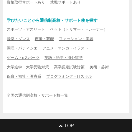
資格取得サポートあり
就職サポートあり
学びたいことから通信制高校・サポート校を探す
スポーツ・アスリート
ペット（トリマー・トレーナー）
音楽・ダンス
声優・芸能
ファッション・美容
調理・パティシエ
アニメ・マンガ・イラスト
ゲーム・eスポーツ
英語・語学・海外留学
大学進学・大学受験対策
高卒認定試験対策
美術・芸術
保育・福祉・医療系
プログラミング・ITスキル
全国の通信制高校・サポート校一覧
TOP