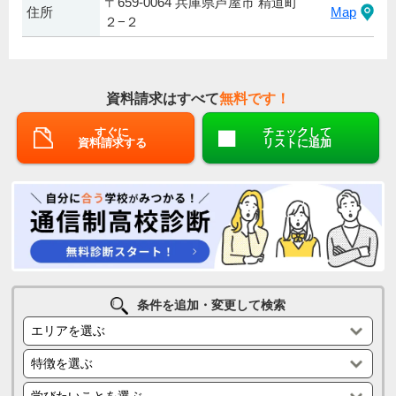
〒659-0064 兵庫県芦屋市 精道町
住所
Map
２−２
資料請求はすべて
無料です！
すぐに
チェックして
資料請求する
リストに追加
条件を追加・変更して検索