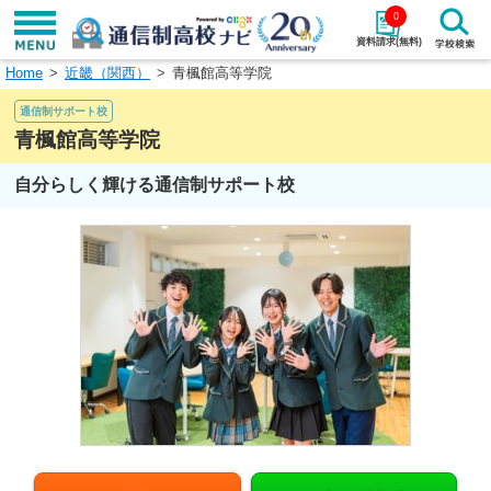
0
資料請求(無料)
Home
近畿（関西）
青楓館高等学院
学校名で探す
通信制サポート校
検索
青楓館高等学院
自分らしく輝ける通信制サポート校
エリアから探す
特徴から探す
エリアを選択して探す
関東
北海道・東北
東海
北陸・甲信越
近畿
中国
四国
九州・沖縄