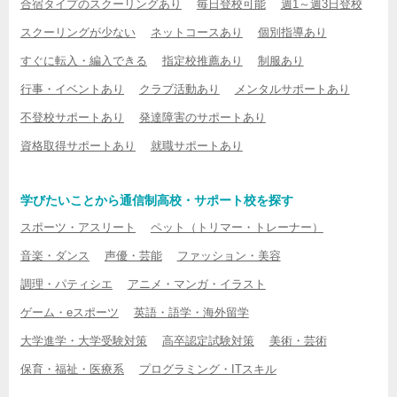
合宿タイプのスクーリングあり
毎日登校可能
週1～週3日登校
スクーリングが少ない
ネットコースあり
個別指導あり
すぐに転入・編入できる
指定校推薦あり
制服あり
行事・イベントあり
クラブ活動あり
メンタルサポートあり
不登校サポートあり
発達障害のサポートあり
資格取得サポートあり
就職サポートあり
学びたいことから通信制高校・サポート校を探す
スポーツ・アスリート
ペット（トリマー・トレーナー）
音楽・ダンス
声優・芸能
ファッション・美容
調理・パティシエ
アニメ・マンガ・イラスト
ゲーム・eスポーツ
英語・語学・海外留学
大学進学・大学受験対策
高卒認定試験対策
美術・芸術
保育・福祉・医療系
プログラミング・ITスキル