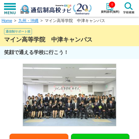
0
資料請求(無料)
Home
九州・沖縄
マイン高等学院 中津キャンパス
学校名で探す
通信制サポート校
検索
マイン高等学院 中津キャンパス
笑顔で通える学校に行こう！
エリアから探す
特徴から探す
エリアを選択して探す
関東
北海道・東北
東海
北陸・甲信越
近畿
中国
四国
九州・沖縄