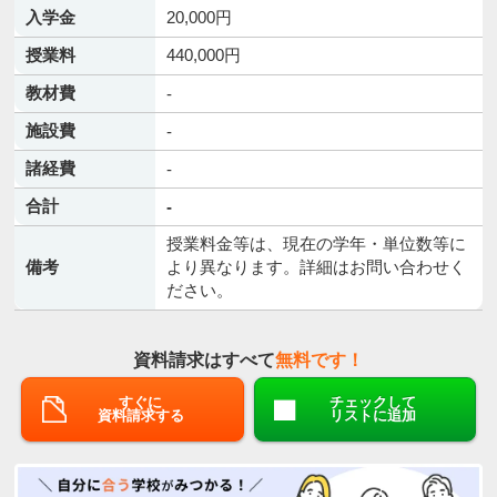
入学金
20,000円
授業料
440,000円
教材費
-
施設費
-
諸経費
-
合計
-
授業料金等は、現在の学年・単位数等に
備考
より異なります。詳細はお問い合わせく
ださい。
資料請求はすべて
無料です！
すぐに
チェックして
資料請求する
リストに追加