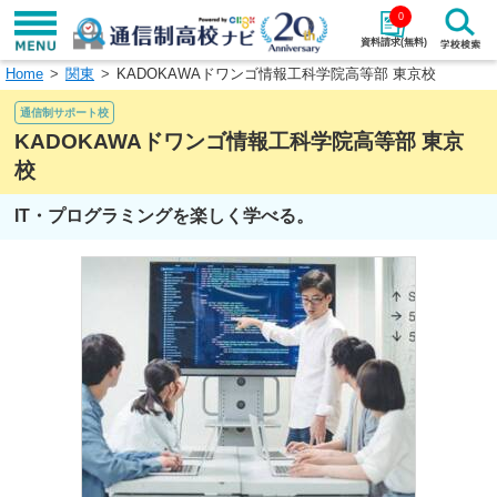
0
資料請求(無料)
Home
関東
KADOKAWAドワンゴ情報工科学院高等部 東京校
学校名で探す
通信制サポート校
検索
KADOKAWAドワンゴ情報工科学院高等部 東京
校
エリアから探す
特徴から探す
IT・プログラミングを楽しく学べる。
エリアを選択して探す
関東
北海道・東北
東海
北陸・甲信越
近畿
中国
四国
九州・沖縄