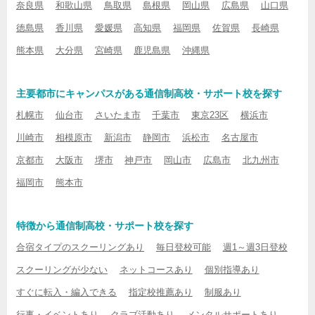
奈良県
和歌山県
鳥取県
島根県
岡山県
広島県
山口県
徳島県
香川県
愛媛県
高知県
福岡県
佐賀県
長崎県
熊本県
大分県
宮崎県
鹿児島県
沖縄県
主要都市にキャンパスがある通信制高校・サポート校を探す
札幌市
仙台市
さいたま市
千葉市
東京23区
横浜市
川崎市
相模原市
新潟市
静岡市
浜松市
名古屋市
京都市
大阪市
堺市
神戸市
岡山市
広島市
北九州市
福岡市
熊本市
特徴から通信制高校・サポート校を探す
合宿タイプのスクーリングあり
毎日登校可能
週1～週3日登校
スクーリングが少ない
ネットコースあり
個別指導あり
すぐに転入・編入できる
指定校推薦あり
制服あり
行事・イベントあり
クラブ活動あり
メンタルサポートあり