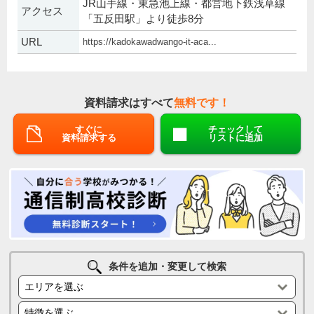
JR山手線・東急池上線・都営地下鉄浅草線
アクセス
「五反田駅」より徒歩8分
URL
https://kadokawadwango-it-aca...
資料請求はすべて
無料です！
すぐに
チェックして
資料請求する
リストに追加
条件を追加・変更して検索