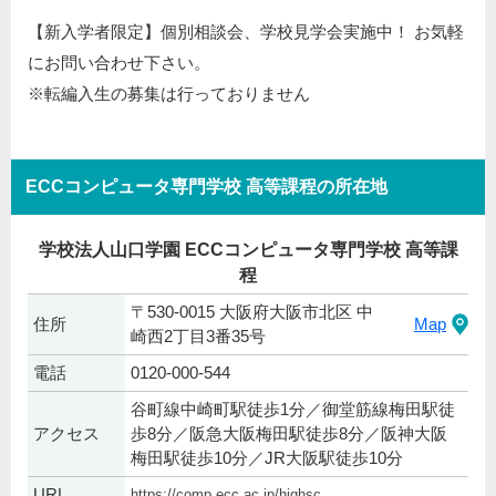
【新入学者限定】個別相談会、学校見学会実施中！ お気軽
にお問い合わせ下さい。
※転編入生の募集は行っておりません
ECCコンピュータ専門学校 高等課程の所在地
学校法人山口学園 ECCコンピュータ専門学校 高等課
程
〒530-0015 大阪府大阪市北区 中
住所
Map
崎西2丁目3番35号
電話
0120-000-544
谷町線中崎町駅徒歩1分／御堂筋線梅田駅徒
アクセス
歩8分／阪急大阪梅田駅徒歩8分／阪神大阪
梅田駅徒歩10分／JR大阪駅徒歩10分
URL
https://comp.ecc.ac.jp/highsc...