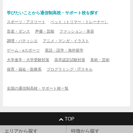
学びたいことから通信制高校・サポート校を探す
スポーツ・アスリート
ペット（トリマー・トレーナー）
音楽・ダンス
声優・芸能
ファッション・美容
調理・パティシエ
アニメ・マンガ・イラスト
ゲーム・eスポーツ
英語・語学・海外留学
大学進学・大学受験対策
高卒認定試験対策
美術・芸術
保育・福祉・医療系
プログラミング・ITスキル
全国の通信制高校・サポート校一覧
TOP
エリアから探す
特徴から探す