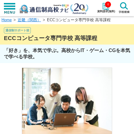
0
資料請求(無料)
Home
近畿（関西）
ECCコンピュータ専門学校 高等課程
学校名で探す
通信制サポート校
検索
ECCコンピュータ専門学校 高等課程
「好き」を、本気で学ぶ。高校からIT・ゲーム・CGを本気
エリアから探す
特徴から探す
で学べる学校。
エリアを選択して探す
関東
北海道・東北
東海
北陸・甲信越
近畿
中国
四国
九州・沖縄