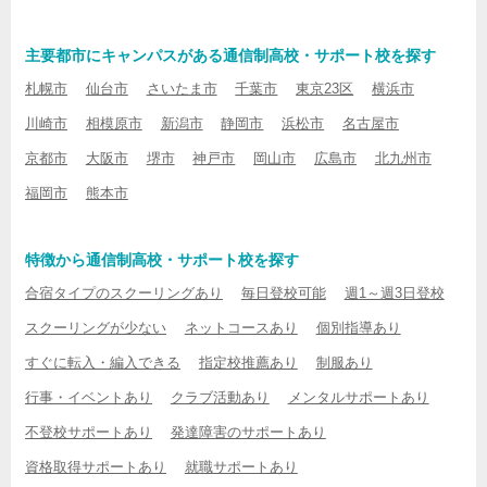
主要都市にキャンパスがある通信制高校・サポート校を探す
札幌市
仙台市
さいたま市
千葉市
東京23区
横浜市
川崎市
相模原市
新潟市
静岡市
浜松市
名古屋市
京都市
大阪市
堺市
神戸市
岡山市
広島市
北九州市
福岡市
熊本市
特徴から通信制高校・サポート校を探す
合宿タイプのスクーリングあり
毎日登校可能
週1～週3日登校
スクーリングが少ない
ネットコースあり
個別指導あり
すぐに転入・編入できる
指定校推薦あり
制服あり
行事・イベントあり
クラブ活動あり
メンタルサポートあり
不登校サポートあり
発達障害のサポートあり
資格取得サポートあり
就職サポートあり